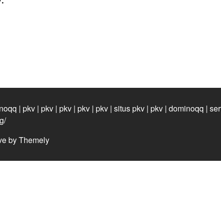
:
noqq
|
pkv
|
pkv
|
pkv
|
pkv
|
pkv
|
situs pkv
|
pkv
|
dominoqq
|
ser
g/
ve by
Themely