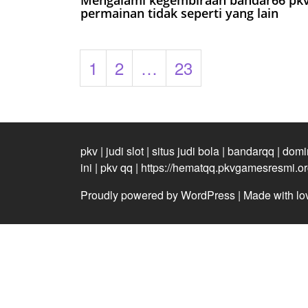
Mengalami kegembiraan bandar66 pkv
permainan tidak seperti yang lain
Posts
1
2
…
23
pagination
pkv
|
judi slot
|
situs judi bola
|
bandarqq
|
domi
ini
|
pkv qq
|
https://hematqq.pkvgamesresmi.or
Proudly powered by WordPress
|
Made with lo