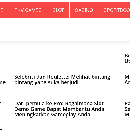
ME
PKV GAMES
SLOT
CASINO
SPORTBO
Be
U
Selebriti dan Roulette: Melihat bintang -
Me
ine
bintang yang suka berjudi
Am
n
Dari pemula ke Pro: Bagaimana Slot
Pa
Demo Game Dapat Membantu Anda
Se
Meningkatkan Gameplay Anda
M