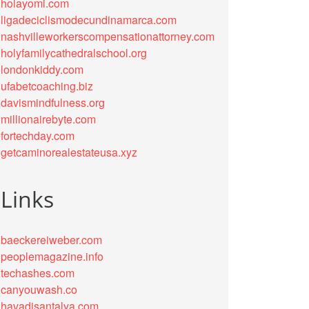
holayomi.com
ligadeciclismodecundinamarca.com
nashvilleworkerscompensationattorney.com
holyfamilycathedralschool.org
londonkiddy.com
ufabetcoaching.biz
davismindfulness.org
millionairebyte.com
fortechday.com
getcaminorealestateusa.xyz
Links
baeckereiweber.com
peoplemagazine.info
techashes.com
canyouwash.co
havadisantalya.com