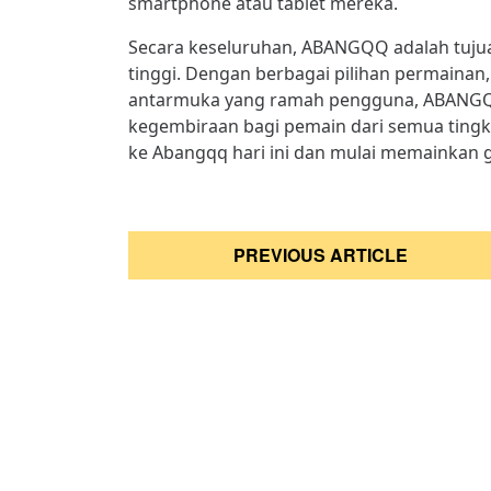
smartphone atau tablet mereka.
Secara keseluruhan, ABANGQQ adalah tujua
tinggi. Dengan berbagai pilihan permaina
antarmuka yang ramah pengguna, ABANGQ
kegembiraan bagi pemain dari semua tingk
ke Abangqq hari ini dan mulai memainkan 
Post
PREVIOUS ARTICLE
navigation