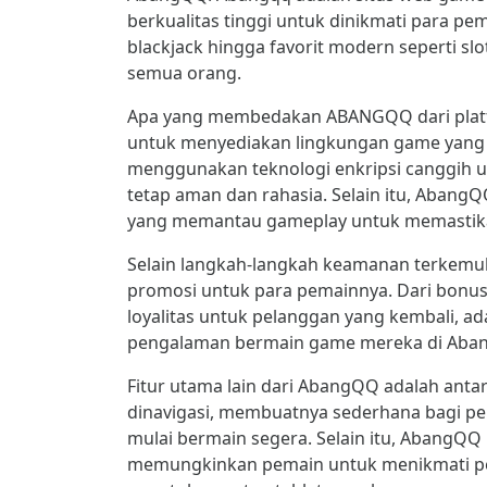
berkualitas tinggi untuk dinikmati para pe
blackjack hingga favorit modern seperti sl
semua orang.
Apa yang membedakan ABANGQQ dari platf
untuk menyediakan lingkungan game yang 
menggunakan teknologi enkripsi canggih 
tetap aman dan rahasia. Selain itu, Aba
yang memantau gameplay untuk memastika
Selain langkah-langkah keamanan terkem
promosi untuk para pemainnya. Dari bonus
loyalitas untuk pelanggan yang kembali, 
pengalaman bermain game mereka di Aba
Fitur utama lain dari AbangQQ adalah ant
dinavigasi, membuatnya sederhana bagi 
mulai bermain segera. Selain itu, AbangQQ
memungkinkan pemain untuk menikmati per