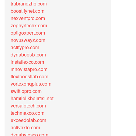
trubrandzhq.com
boostifynet.com
nexventpro.com
zephyrtechx.com
optigoxpert.com
novuswayz.com
actifypro.com
dynaboostx.com
instaflexco.com
innovistapro.com
flexiboostlab.com
vortexohqplus.com
swiftiopro.com
hamilelikbelirtisi.net
versalotech.com
techmaxco.com
exceedolab.com
activaxio.com
dynabytesco.com