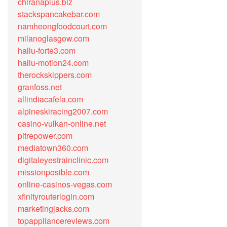
chiranaplus.biz
stackspancakebar.com
namheongfoodcourt.com
milanoglasgow.com
hallu-forte3.com
hallu-motion24.com
therockskippers.com
granfoss.net
allindiacafela.com
alpineskiracing2007.com
casino-vulkan-online.net
pitrepower.com
mediatown360.com
digitaleyestrainclinic.com
missionposible.com
online-casinos-vegas.com
xfinityrouterlogin.com
marketingjacks.com
topappliancereviews.com