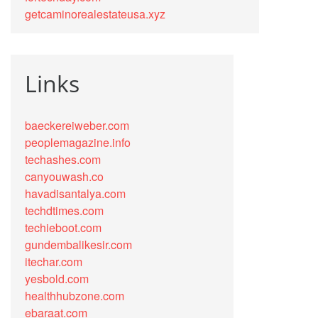
getcaminorealestateusa.xyz
Links
baeckereiweber.com
peoplemagazine.info
techashes.com
canyouwash.co
havadisantalya.com
techdtimes.com
techieboot.com
gundembalikesir.com
itechar.com
yesbold.com
healthhubzone.com
ebaraat.com