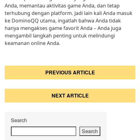
Anda, memantau aktivitas game Anda, dan tetap
terhubung dengan platform. Jadi lain kali Anda masuk
ke DominoQQ utama, ingatlah bahwa Anda tidak
hanya mengakses game favorit Anda – Anda juga
mengambil langkah penting untuk melindungi
keamanan online Anda.
Post
PREVIOUS ARTICLE
navigation
NEXT ARTICLE
Search
Search