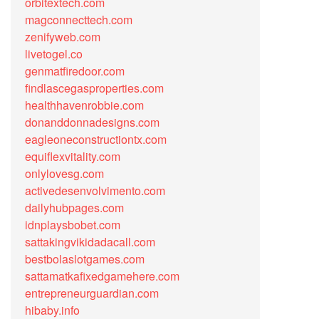
orbitextech.com
magconnecttech.com
zenifyweb.com
livetogel.co
genmatfiredoor.com
findlascegasproperties.com
healthhavenrobbie.com
donanddonnadesigns.com
eagleoneconstructiontx.com
equiflexvitality.com
onlylovesg.com
activedesenvolvimento.com
dailyhubpages.com
idnplaysbobet.com
sattakingvikidadacall.com
bestbolaslotgames.com
sattamatkafixedgamehere.com
entrepreneurguardian.com
hibaby.info