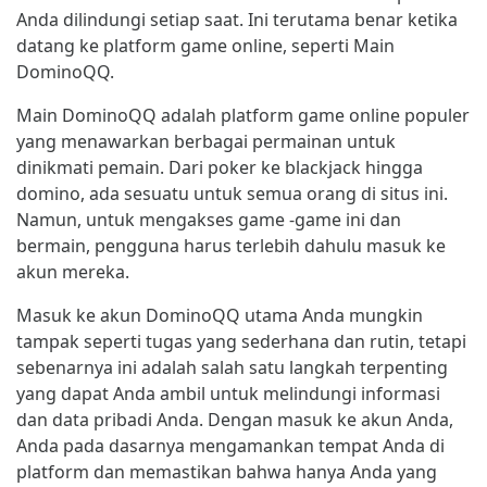
Anda dilindungi setiap saat. Ini terutama benar ketika
datang ke platform game online, seperti Main
DominoQQ.
Main DominoQQ adalah platform game online populer
yang menawarkan berbagai permainan untuk
dinikmati pemain. Dari poker ke blackjack hingga
domino, ada sesuatu untuk semua orang di situs ini.
Namun, untuk mengakses game -game ini dan
bermain, pengguna harus terlebih dahulu masuk ke
akun mereka.
Masuk ke akun DominoQQ utama Anda mungkin
tampak seperti tugas yang sederhana dan rutin, tetapi
sebenarnya ini adalah salah satu langkah terpenting
yang dapat Anda ambil untuk melindungi informasi
dan data pribadi Anda. Dengan masuk ke akun Anda,
Anda pada dasarnya mengamankan tempat Anda di
platform dan memastikan bahwa hanya Anda yang