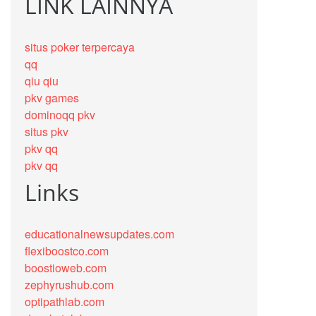
LINK LAINNYA
situs poker terpercaya
qq
qiu qiu
pkv games
dominoqq pkv
situs pkv
pkv qq
pkv qq
Links
educationalnewsupdates.com
flexiboostco.com
boostioweb.com
zephyrushub.com
optipathlab.com