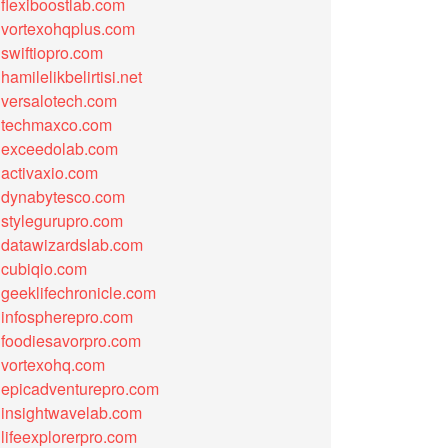
flexiboostlab.com
vortexohqplus.com
swiftiopro.com
hamilelikbelirtisi.net
versalotech.com
techmaxco.com
exceedolab.com
activaxio.com
dynabytesco.com
stylegurupro.com
datawizardslab.com
cubiqio.com
geeklifechronicle.com
infospherepro.com
foodiesavorpro.com
vortexohq.com
epicadventurepro.com
insightwavelab.com
lifeexplorerpro.com