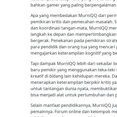
bahkan gamer yang paling berpengalaman 
Apa yang membedakan MurniQQ dari permai
pemikiran kritis dan pemecahan masalah.
dan koordinasi tangan-mata, MurniQQ men
langkah ke depan dan mempertimbangkan 
bergerak. Penekanan pada pemikiran strateg
para pendidik dan orang tua yang mencari 
mengajarkan keterampilan kognitif yang b
Tapi dampak MurniQQ lebih dari sekadar be
baru pemikir yang menggunakan teka-teki
kreatif di bidang lain kehidupan mereka. 
menerapkan keterampilan berpikir kritis
untuk tantangan dunia nyata, membuktikan 
bisa menjadi alat untuk pertumbuhan dan 
Selain manfaat pendidikannya, MurniQQ ju
pemainnya. Forum online dan kelompok med