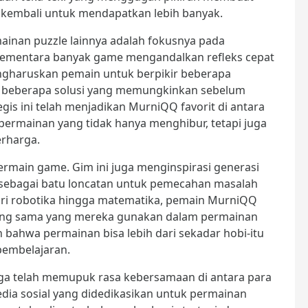
kembali untuk mendapatkan lebih banyak.
nan puzzle lainnya adalah fokusnya pada
 Sementara banyak game mengandalkan refleks cepat
gharuskan pemain untuk berpikir beberapa
beberapa solusi yang memungkinkan sebelum
is ini telah menjadikan MurniQQ favorit di antara
permainan yang tidak hanya menghibur, tetapi juga
erharga.
rmain game. Gim ini juga menginspirasi generasi
 sebagai batu loncatan untuk pemecahan masalah
Dari robotika hingga matematika, pemain MurniQQ
 yang sama yang mereka gunakan dalam permainan
bahwa permainan bisa lebih dari sekadar hobi-itu
pembelajaran.
ga telah memupuk rasa kebersamaan di antara para
ia sosial yang didedikasikan untuk permainan