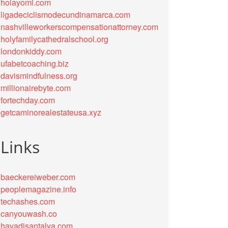
holayomi.com
ligadeciclismodecundinamarca.com
nashvilleworkerscompensationattorney.com
holyfamilycathedralschool.org
londonkiddy.com
ufabetcoaching.biz
davismindfulness.org
millionairebyte.com
fortechday.com
getcaminorealestateusa.xyz
Links
baeckereiweber.com
peoplemagazine.info
techashes.com
canyouwash.co
havadisantalya.com