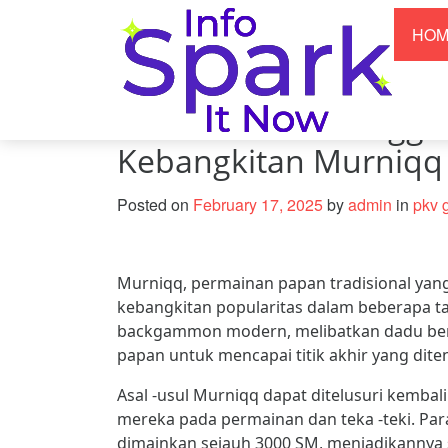
HO
Dari Asal kuno hingga
Kebangkitan Murniqq
Posted on
February 17, 2025
by
admin
in
pkv 
Murniqq, permainan papan tradisional yang
kebangkitan popularitas dalam beberapa tah
backgammon modern, melibatkan dadu bergu
papan untuk mencapai titik akhir yang dite
Asal -usul Murniqq dapat ditelusuri kembal
mereka pada permainan dan teka -teki. Pa
dimainkan sejauh 3000 SM, menjadikannya 