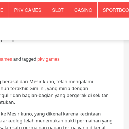
ME
PKV GAMES
SLOT
CASINO
SPORTBO
 popularitas modern:
games
and tagged
pkv games
 berasal dari Mesir kuno, telah mengalami
un terakhir. Gim ini, yang mirip dengan
lir dan bagian-bagian yang bergerak di sekitar
ntukan.
i ke Mesir kuno, yang dikenal karena kecintaan
ra arkeolog telah menemukan bukti permainan yang
salah satu permainan papan tertua yang dikenal