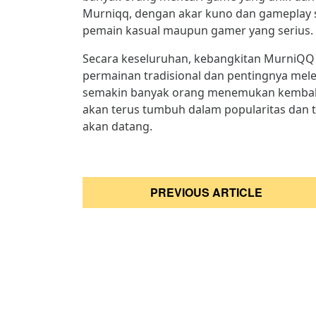
Murniqq, dengan akar kuno dan gameplay str
pemain kasual maupun gamer yang serius.
Secara keseluruhan, kebangkitan MurniQQ b
permainan tradisional dan pentingnya mele
semakin banyak orang menemukan kembal
akan terus tumbuh dalam popularitas dan t
akan datang.
Post
PREVIOUS ARTICLE
navigation