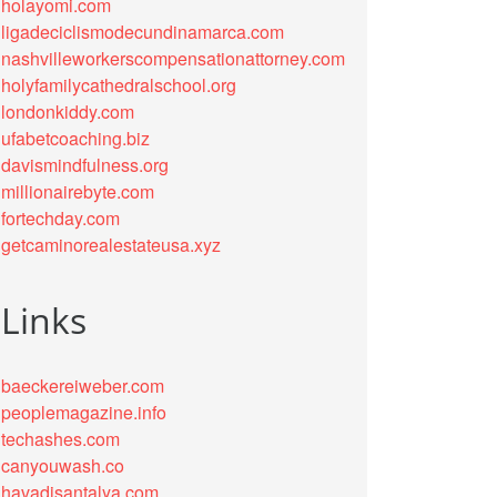
holayomi.com
ligadeciclismodecundinamarca.com
nashvilleworkerscompensationattorney.com
holyfamilycathedralschool.org
londonkiddy.com
ufabetcoaching.biz
davismindfulness.org
millionairebyte.com
fortechday.com
getcaminorealestateusa.xyz
Links
baeckereiweber.com
peoplemagazine.info
techashes.com
canyouwash.co
havadisantalya.com