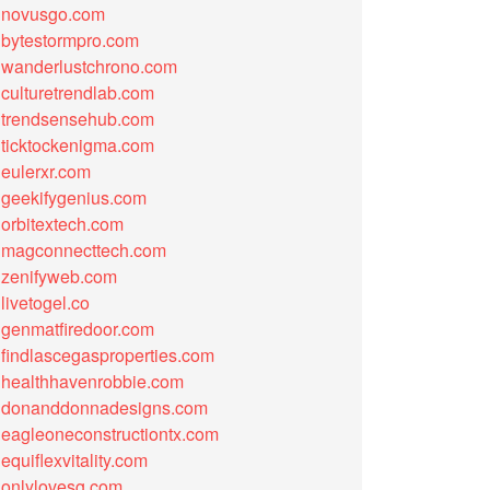
novusgo.com
bytestormpro.com
wanderlustchrono.com
culturetrendlab.com
trendsensehub.com
ticktockenigma.com
eulerxr.com
geekifygenius.com
orbitextech.com
magconnecttech.com
zenifyweb.com
livetogel.co
genmatfiredoor.com
findlascegasproperties.com
healthhavenrobbie.com
donanddonnadesigns.com
eagleoneconstructiontx.com
equiflexvitality.com
onlylovesg.com