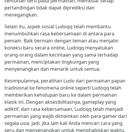
sentuhan seru pada permainan, membuat setiap
pertandingan tidak dapat diprediksi dan
menegangkan.
Selain itu, aspek sosial Ludoqq telah membantu
menumbuhkan rasa kebersamaan di antara para
pemain. Baik bermain dengan teman atau menjalin
koneksi baru secara online, Ludoqq menyatukan
orang-orang dalam kecintaan yang sama terhadap
permainan, menciptakan lingkungan yang
menyenangkan dan menarik untuk semua.
Kesimpulannya, peralihan Ludo dari permainan papan
tradisional ke fenomena online seperti Ludoqq telah
memberikan kehidupan baru ke dalam permainan
klasik ini. Dengan aksesibilitasnya, gameplay yang
adiktif, dan rasa kebersamaan, Ludoqq telah menjadi
permainan yang wajib dimainkan oleh para gamer dari
segala usia. Jadi, jika lain kali Anda mencari cara yang
seru dan menyenangkan untuk menghabiskan waktu,