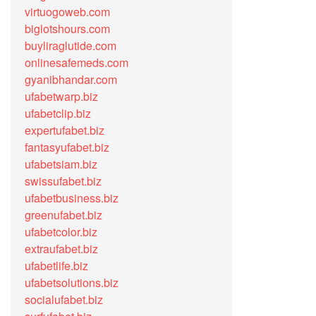
virtuogoweb.com
biglotshours.com
buyliraglutide.com
onlinesafemeds.com
gyanibhandar.com
ufabetwarp.biz
ufabetclip.biz
expertufabet.biz
fantasyufabet.biz
ufabetsiam.biz
swissufabet.biz
ufabetbusiness.biz
greenufabet.biz
ufabetcolor.biz
extraufabet.biz
ufabetlife.biz
ufabetsolutions.biz
socialufabet.biz