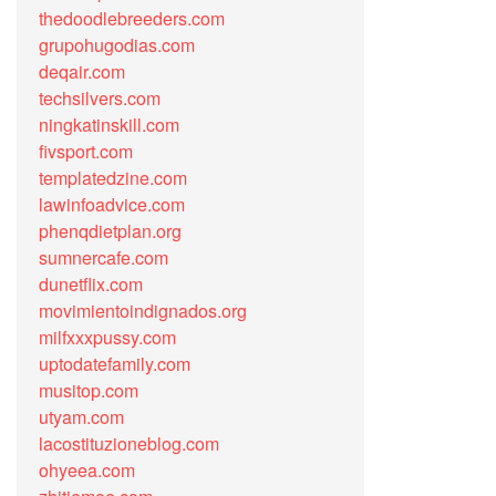
thedoodlebreeders.com
grupohugodias.com
deqair.com
techsilvers.com
ningkatinskill.com
fivsport.com
templatedzine.com
lawinfoadvice.com
phenqdietplan.org
sumnercafe.com
dunetflix.com
movimientoindignados.org
milfxxxpussy.com
uptodatefamily.com
musitop.com
utyam.com
lacostituzioneblog.com
ohyeea.com