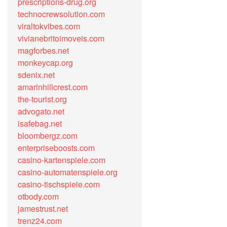
prescriptions-drug.org
technocrewsolution.com
viraltokvibes.com
vivianebritoimoveis.com
magforbes.net
monkeycap.org
sdenix.net
amarinhillcrest.com
the-tourist.org
advogato.net
isafebag.net
bloombergz.com
enterpriseboosts.com
casino-kartenspiele.com
casino-automatenspiele.org
casino-tischspiele.com
otbody.com
jamestrust.net
trenz24.com