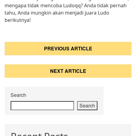
mengapa tidak mencoba Ludoqq? Anda tidak pernah
tahu, Anda mungkin akan menjadi juara Ludo
berikutnya!
Post
PREVIOUS ARTICLE
navigation
NEXT ARTICLE
Search
Search