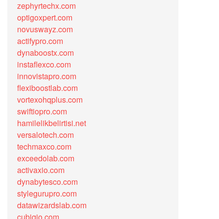
zephyrtechx.com
optigoxpert.com
novuswayz.com
actifypro.com
dynaboostx.com
instaflexco.com
innovistapro.com
flexiboostlab.com
vortexohqplus.com
swiftiopro.com
hamilelikbelirtisi.net
versalotech.com
techmaxco.com
exceedolab.com
activaxio.com
dynabytesco.com
stylegurupro.com
datawizardslab.com
cubiqio.com