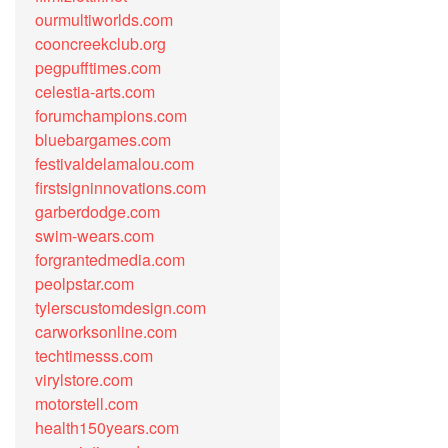
ourmultiworlds.com
cooncreekclub.org
pegpufftimes.com
celestia-arts.com
forumchampions.com
bluebargames.com
festivaldelamalou.com
firstsigninnovations.com
garberdodge.com
swim-wears.com
forgrantedmedia.com
peolpstar.com
tylerscustomdesign.com
carworksonline.com
techtimesss.com
virylstore.com
motorstell.com
health150years.com