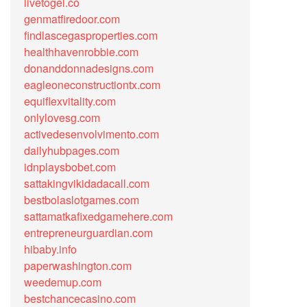
livetogel.co
genmatfiredoor.com
findlascegasproperties.com
healthhavenrobbie.com
donanddonnadesigns.com
eagleoneconstructiontx.com
equiflexvitality.com
onlylovesg.com
activedesenvolvimento.com
dailyhubpages.com
idnplaysbobet.com
sattakingvikidadacall.com
bestbolaslotgames.com
sattamatkafixedgamehere.com
entrepreneurguardian.com
hibaby.info
paperwashington.com
weedemup.com
bestchancecasino.com