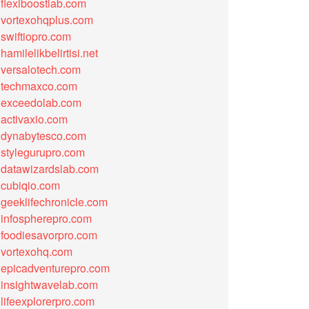
flexiboostlab.com
vortexohqplus.com
swiftiopro.com
hamilelikbelirtisi.net
versalotech.com
techmaxco.com
exceedolab.com
activaxio.com
dynabytesco.com
stylegurupro.com
datawizardslab.com
cubiqio.com
geeklifechronicle.com
infospherepro.com
foodiesavorpro.com
vortexohq.com
epicadventurepro.com
insightwavelab.com
lifeexplorerpro.com