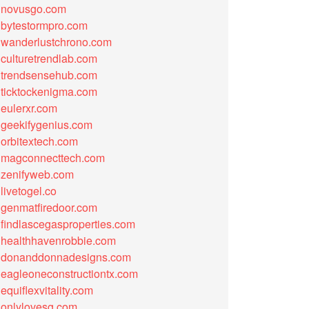
novusgo.com
bytestormpro.com
wanderlustchrono.com
culturetrendlab.com
trendsensehub.com
ticktockenigma.com
eulerxr.com
geekifygenius.com
orbitextech.com
magconnecttech.com
zenifyweb.com
livetogel.co
genmatfiredoor.com
findlascegasproperties.com
healthhavenrobbie.com
donanddonnadesigns.com
eagleoneconstructiontx.com
equiflexvitality.com
onlylovesg.com