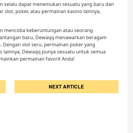
ain selalu dapat menemukan sesuatu yang baru dan
 slot, poker, atau permainan kasino lainnya,
gin mencoba keberuntungan atau seorang
 tantangan baru, Dewaqq menawarkan beragam
. Dengan slot seru, permainan poker yang
 lainnya, Dewaqq punya sesuatu untuk semua
 mainkan permainan favorit Anda!
NEXT ARTICLE