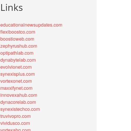
Links
educationalnewsupdates.com
flexiboostco.com
boostioweb.com
zephyrushub.com
optipathlab.com
dynabytelab.com
evolvionet.com
synexisplus.com
vortexonet.com
maxxifynet.com
innovexahub.com
dynacorelab.com
synexistechco.com
truvivopro.com
vividusco.com
vortexahq.com