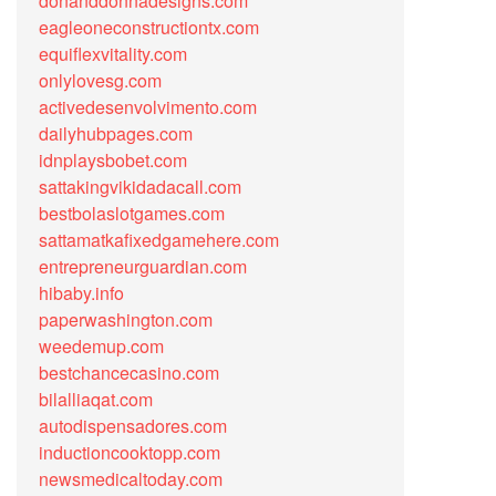
donanddonnadesigns.com
eagleoneconstructiontx.com
equiflexvitality.com
onlylovesg.com
activedesenvolvimento.com
dailyhubpages.com
idnplaysbobet.com
sattakingvikidadacall.com
bestbolaslotgames.com
sattamatkafixedgamehere.com
entrepreneurguardian.com
hibaby.info
paperwashington.com
weedemup.com
bestchancecasino.com
bilalliaqat.com
autodispensadores.com
inductioncooktopp.com
newsmedicaltoday.com