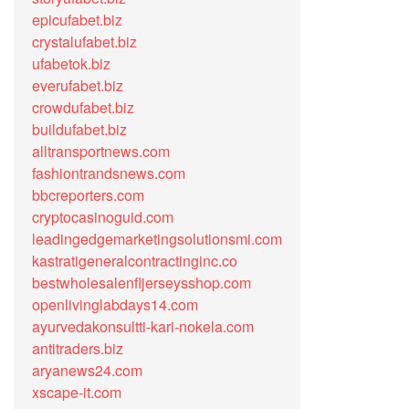
epicufabet.biz
crystalufabet.biz
ufabetok.biz
everufabet.biz
crowdufabet.biz
buildufabet.biz
alltransportnews.com
fashiontrandsnews.com
bbcreporters.com
cryptocasinoguid.com
leadingedgemarketingsolutionsmi.com
kastratigeneralcontractinginc.co
bestwholesalenfljerseysshop.com
openlivinglabdays14.com
ayurvedakonsultti-kari-nokela.com
antitraders.biz
aryanews24.com
xscape-it.com