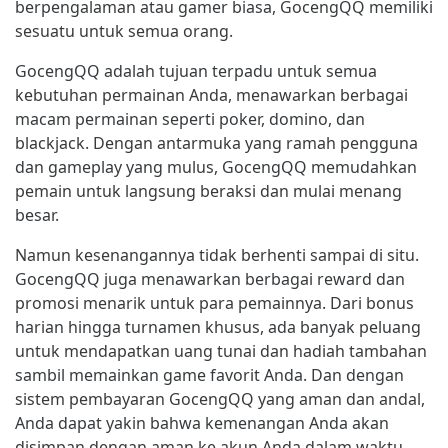
berpengalaman atau gamer biasa, GocengQQ memiliki
sesuatu untuk semua orang.
GocengQQ adalah tujuan terpadu untuk semua
kebutuhan permainan Anda, menawarkan berbagai
macam permainan seperti poker, domino, dan
blackjack. Dengan antarmuka yang ramah pengguna
dan gameplay yang mulus, GocengQQ memudahkan
pemain untuk langsung beraksi dan mulai menang
besar.
Namun kesenangannya tidak berhenti sampai di situ.
GocengQQ juga menawarkan berbagai reward dan
promosi menarik untuk para pemainnya. Dari bonus
harian hingga turnamen khusus, ada banyak peluang
untuk mendapatkan uang tunai dan hadiah tambahan
sambil memainkan game favorit Anda. Dan dengan
sistem pembayaran GocengQQ yang aman dan andal,
Anda dapat yakin bahwa kemenangan Anda akan
disimpan dengan aman ke akun Anda dalam waktu