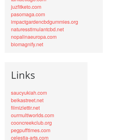
juzfitketo.com
pasomaga.com
impactgardencbdgummies.org
naturesstimulantcbd.net
nopalinaeuropa.com
biomagnify.net
Links
saucyukiah.com
beikastreet.net
filmizlettir.net
ourmultiworlds.com
cooncreekclub.org
pegpufftimes.com
celestia-arts.com