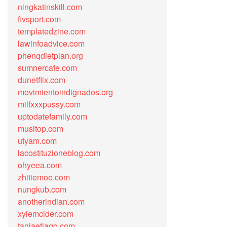
ningkatinskill.com
fivsport.com
templatedzine.com
lawinfoadvice.com
phenqdietplan.org
sumnercafe.com
dunetflix.com
movimientoindignados.org
milfxxxpussy.com
uptodatefamily.com
musitop.com
utyam.com
lacostituzioneblog.com
ohyeea.com
zhitiemoe.com
nungkub.com
anotherindian.com
xylemcider.com
taniaetiago.com