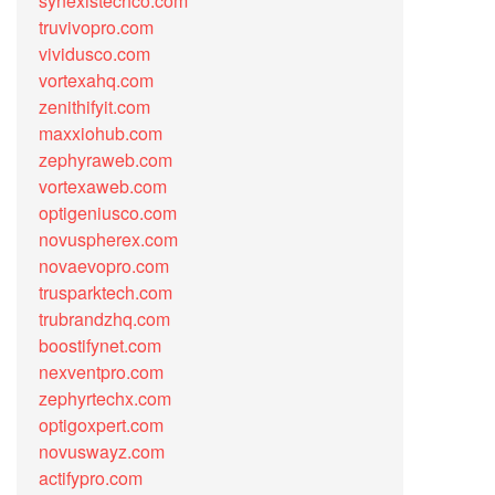
synexistechco.com
truvivopro.com
vividusco.com
vortexahq.com
zenithifyit.com
maxxiohub.com
zephyraweb.com
vortexaweb.com
optigeniusco.com
novuspherex.com
novaevopro.com
trusparktech.com
trubrandzhq.com
boostifynet.com
nexventpro.com
zephyrtechx.com
optigoxpert.com
novuswayz.com
actifypro.com