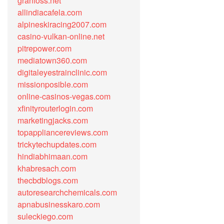
granfoss.net
allindiacafela.com
alpineskiracing2007.com
casino-vulkan-online.net
pitrepower.com
mediatown360.com
digitaleyestrainclinic.com
missionposible.com
online-casinos-vegas.com
xfinityrouterlogin.com
marketingjacks.com
topappliancereviews.com
trickytechupdates.com
hindiabhimaan.com
khabresach.com
thecbdblogs.com
autoresearchchemicals.com
apnabusinesskaro.com
suleckiego.com