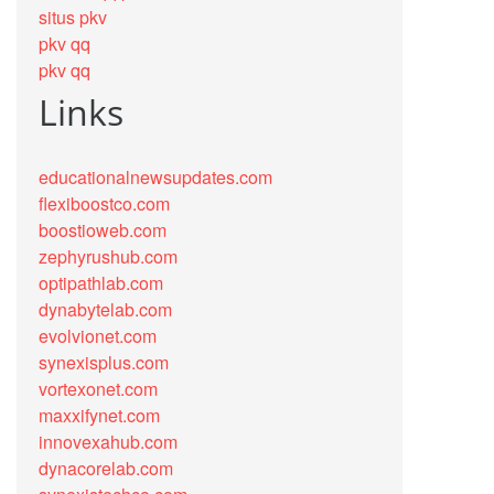
situs pkv
pkv qq
pkv qq
Links
educationalnewsupdates.com
flexiboostco.com
boostioweb.com
zephyrushub.com
optipathlab.com
dynabytelab.com
evolvionet.com
synexisplus.com
vortexonet.com
maxxifynet.com
innovexahub.com
dynacorelab.com