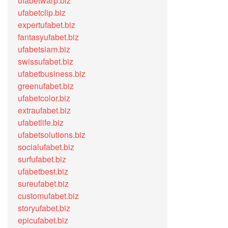
ufabetwarp.biz
ufabetclip.biz
expertufabet.biz
fantasyufabet.biz
ufabetsiam.biz
swissufabet.biz
ufabetbusiness.biz
greenufabet.biz
ufabetcolor.biz
extraufabet.biz
ufabetlife.biz
ufabetsolutions.biz
socialufabet.biz
surfufabet.biz
ufabetbest.biz
sureufabet.biz
customufabet.biz
storyufabet.biz
epicufabet.biz