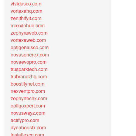
vividusco.com
vortexahq.com
zenithifyit.com
maxxiohub.com
zephyraweb.com
vortexaweb.com
optigeniusco.com
novuspherex.com
novaevopro.com
trusparktech.com
trubrandzhq.com
boostifynet.com
nexventpro.com
zephyrtechx.com
optigoxpert.com
novuswayz.com
actifypro.com
dynaboostx.com
instaflexco.com