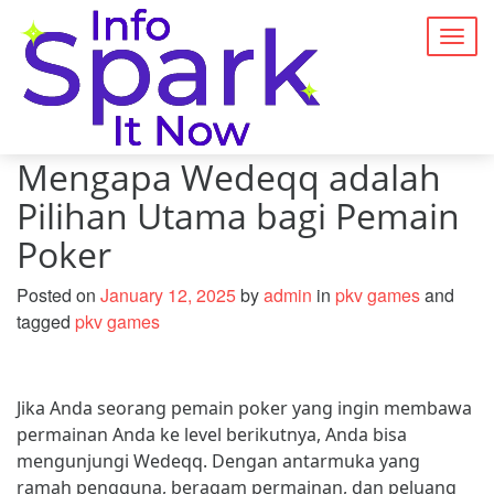
Togg
navig
Ikut serta dalam Aksi:
Mengapa Wedeqq adalah
Pilihan Utama bagi Pemain
Poker
Posted on
January 12, 2025
by
admin
in
pkv games
and
tagged
pkv games
Jika Anda seorang pemain poker yang ingin membawa
permainan Anda ke level berikutnya, Anda bisa
mengunjungi Wedeqq. Dengan antarmuka yang
ramah pengguna, beragam permainan, dan peluang