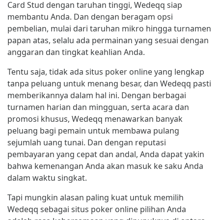
Card Stud dengan taruhan tinggi, Wedeqq siap
membantu Anda. Dan dengan beragam opsi
pembelian, mulai dari taruhan mikro hingga turnamen
papan atas, selalu ada permainan yang sesuai dengan
anggaran dan tingkat keahlian Anda.
Tentu saja, tidak ada situs poker online yang lengkap
tanpa peluang untuk menang besar, dan Wedeqq pasti
memberikannya dalam hal ini. Dengan berbagai
turnamen harian dan mingguan, serta acara dan
promosi khusus, Wedeqq menawarkan banyak
peluang bagi pemain untuk membawa pulang
sejumlah uang tunai. Dan dengan reputasi
pembayaran yang cepat dan andal, Anda dapat yakin
bahwa kemenangan Anda akan masuk ke saku Anda
dalam waktu singkat.
Tapi mungkin alasan paling kuat untuk memilih
Wedeqq sebagai situs poker online pilihan Anda