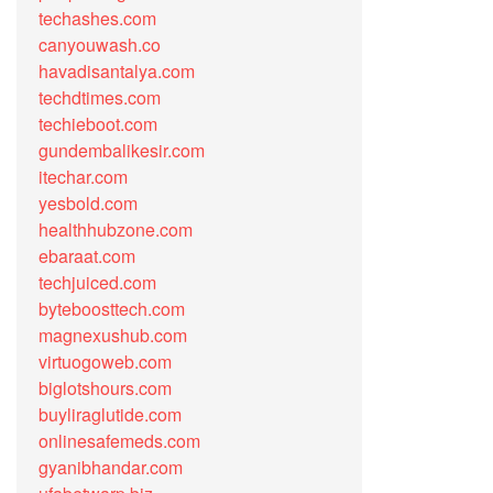
techashes.com
canyouwash.co
havadisantalya.com
techdtimes.com
techieboot.com
gundembalikesir.com
itechar.com
yesbold.com
healthhubzone.com
ebaraat.com
techjuiced.com
byteboosttech.com
magnexushub.com
virtuogoweb.com
biglotshours.com
buyliraglutide.com
onlinesafemeds.com
gyanibhandar.com