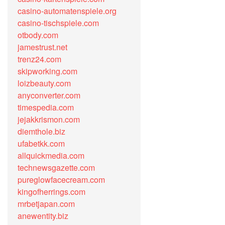
casino-automatenspiele.org
casino-tischspiele.com
otbody.com
jamestrust.net
trenz24.com
skipworking.com
loizbeauty.com
anyconverter.com
timespedia.com
jejakkrismon.com
diemthole.biz
ufabetkk.com
allquickmedia.com
technewsgazette.com
pureglowfacecream.com
kingofherrings.com
mrbetjapan.com
anewentity.biz