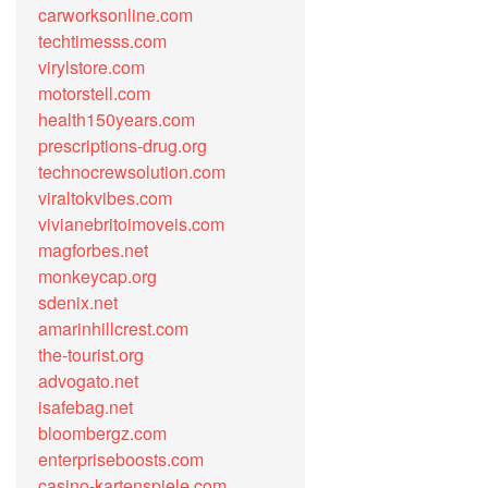
carworksonline.com
techtimesss.com
virylstore.com
motorstell.com
health150years.com
prescriptions-drug.org
technocrewsolution.com
viraltokvibes.com
vivianebritoimoveis.com
magforbes.net
monkeycap.org
sdenix.net
amarinhillcrest.com
the-tourist.org
advogato.net
isafebag.net
bloombergz.com
enterpriseboosts.com
casino-kartenspiele.com