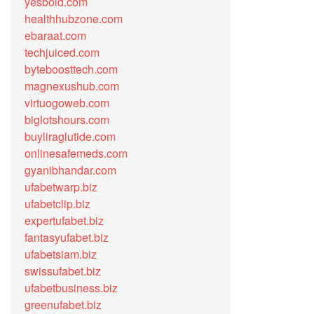
yesbold.com
healthhubzone.com
ebaraat.com
techjuiced.com
byteboosttech.com
magnexushub.com
virtuogoweb.com
biglotshours.com
buyliraglutide.com
onlinesafemeds.com
gyanibhandar.com
ufabetwarp.biz
ufabetclip.biz
expertufabet.biz
fantasyufabet.biz
ufabetsiam.biz
swissufabet.biz
ufabetbusiness.biz
greenufabet.biz