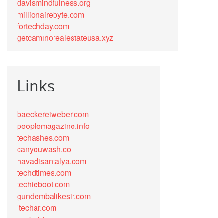
davismindfulness.org
millionairebyte.com
fortechday.com
getcaminorealestateusa.xyz
Links
baeckereiweber.com
peoplemagazine.info
techashes.com
canyouwash.co
havadisantalya.com
techdtimes.com
techieboot.com
gundembalikesir.com
itechar.com