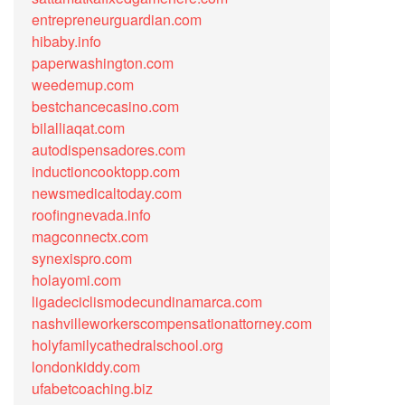
entrepreneurguardian.com
hibaby.info
paperwashington.com
weedemup.com
bestchancecasino.com
bilalliaqat.com
autodispensadores.com
inductioncooktopp.com
newsmedicaltoday.com
roofingnevada.info
magconnectx.com
synexispro.com
holayomi.com
ligadeciclismodecundinamarca.com
nashvilleworkerscompensationattorney.com
holyfamilycathedralschool.org
londonkiddy.com
ufabetcoaching.biz