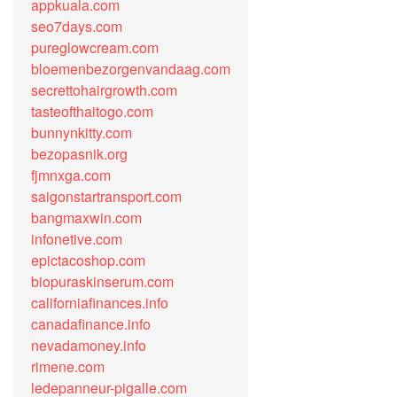
appkuala.com
seo7days.com
pureglowcream.com
bloemenbezorgenvandaag.com
secrettohairgrowth.com
tasteofthaitogo.com
bunnynkitty.com
bezopasnik.org
fjmnxga.com
saigonstartransport.com
bangmaxwin.com
infonetive.com
epictacoshop.com
biopuraskinserum.com
californiafinances.info
canadafinance.info
nevadamoney.info
rimene.com
ledepanneur-pigalle.com