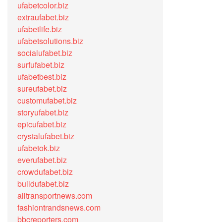
ufabetcolor.biz
extraufabet.biz
ufabetlife.biz
ufabetsolutions.biz
socialufabet.biz
surfufabet.biz
ufabetbest.biz
sureufabet.biz
customufabet.biz
storyufabet.biz
epicufabet.biz
crystalufabet.biz
ufabetok.biz
everufabet.biz
crowdufabet.biz
buildufabet.biz
alltransportnews.com
fashiontrandsnews.com
bbcreporters.com