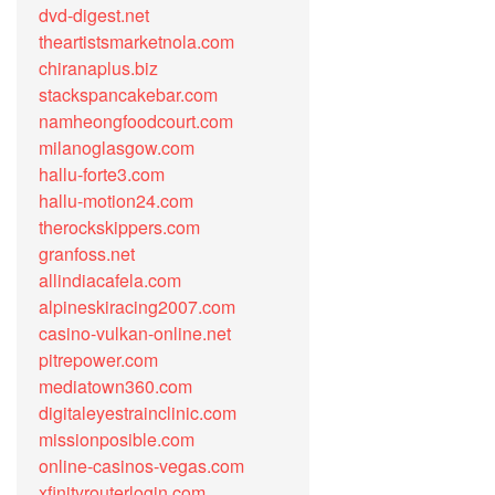
dvd-digest.net
theartistsmarketnola.com
chiranaplus.biz
stackspancakebar.com
namheongfoodcourt.com
milanoglasgow.com
hallu-forte3.com
hallu-motion24.com
therockskippers.com
granfoss.net
allindiacafela.com
alpineskiracing2007.com
casino-vulkan-online.net
pitrepower.com
mediatown360.com
digitaleyestrainclinic.com
missionposible.com
online-casinos-vegas.com
xfinityrouterlogin.com