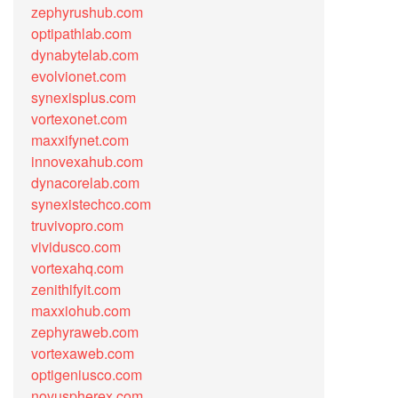
zephyrushub.com
optipathlab.com
dynabytelab.com
evolvionet.com
synexisplus.com
vortexonet.com
maxxifynet.com
innovexahub.com
dynacorelab.com
synexistechco.com
truvivopro.com
vividusco.com
vortexahq.com
zenithifyit.com
maxxiohub.com
zephyraweb.com
vortexaweb.com
optigeniusco.com
novuspherex.com