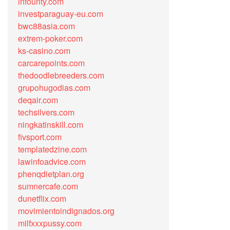
infounty.com
investparaguay-eu.com
bwc88asia.com
extrem-poker.com
ks-casino.com
carcarepoints.com
thedoodlebreeders.com
grupohugodias.com
deqair.com
techsilvers.com
ningkatinskill.com
fivsport.com
templatedzine.com
lawinfoadvice.com
phenqdietplan.org
sumnercafe.com
dunetflix.com
movimientoindignados.org
milfxxxpussy.com