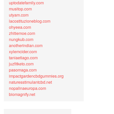
uptodatefamily.com
musitop.com
utyam.com
lacostituzioneblog.com
ohyeea.com
zhitiemoe.com
nungkub.com
anotherindian.com
xylemcider.com
taniaetiago.com
juzfitketo.com
pasomaga.com
impactgardencbdgummies.org
naturesstimulantcbd.net
nopalinaeuropa.com
biomagnify.net