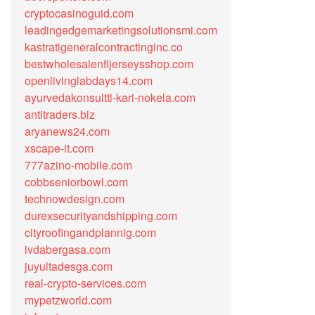
cryptocasinoguid.com
leadingedgemarketingsolutionsmi.com
kastratigeneralcontractinginc.co
bestwholesalenfljerseysshop.com
openlivinglabdays14.com
ayurvedakonsultti-kari-nokela.com
antitraders.biz
aryanews24.com
xscape-it.com
777azino-mobile.com
cobbseniorbowl.com
technowdesign.com
durexsecurityandshipping.com
cityroofingandplannig.com
ivdabergasa.com
juyultadesga.com
real-crypto-services.com
mypetzworld.com