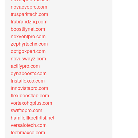
novaevopro.com
trusparktech.com
trubrandzhq.com
boostifynet.com
nexventpro.com
zephyrtechx.com
optigoxpert.com
novuswayz.com
actifypro.com
dynaboostx.com
instaflexco.com
innovistapro.com
flexiboostlab.com
vortexohqplus.com
swiftiopro.com
hamilelikbelirtisi.net
versalotech.com
techmaxco.com