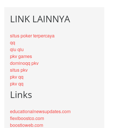
LINK LAINNYA
situs poker terpercaya
qq
qiu qiu
pkv games
dominoqq pkv
situs pkv
pkv qq
pkv qq
Links
educationalnewsupdates.com
flexiboostco.com
boostioweb.com