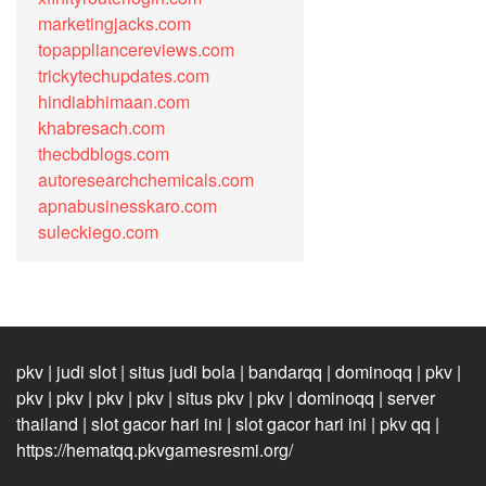
marketingjacks.com
topappliancereviews.com
trickytechupdates.com
hindiabhimaan.com
khabresach.com
thecbdblogs.com
autoresearchchemicals.com
apnabusinesskaro.com
suleckiego.com
pkv
|
judi slot
|
situs judi bola
|
bandarqq
|
dominoqq
|
pkv
|
pkv
|
pkv
|
pkv
|
pkv
|
situs pkv
|
pkv
|
dominoqq
|
server
thailand
|
slot gacor hari ini
|
slot gacor hari ini
|
pkv qq
|
https://hematqq.pkvgamesresmi.org/