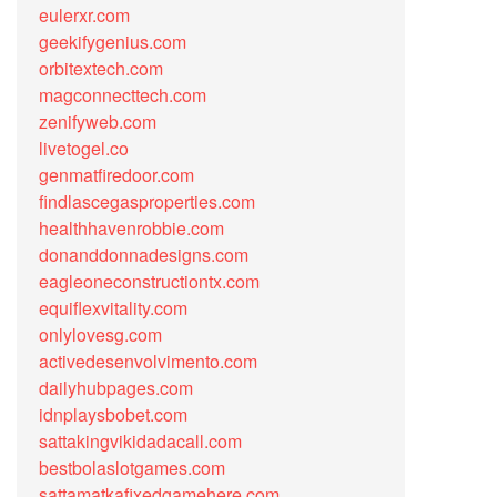
eulerxr.com
geekifygenius.com
orbitextech.com
magconnecttech.com
zenifyweb.com
livetogel.co
genmatfiredoor.com
findlascegasproperties.com
healthhavenrobbie.com
donanddonnadesigns.com
eagleoneconstructiontx.com
equiflexvitality.com
onlylovesg.com
activedesenvolvimento.com
dailyhubpages.com
idnplaysbobet.com
sattakingvikidadacall.com
bestbolaslotgames.com
sattamatkafixedgamehere.com