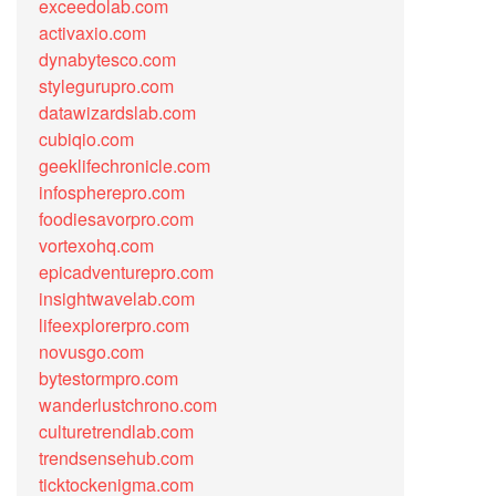
exceedolab.com
activaxio.com
dynabytesco.com
stylegurupro.com
datawizardslab.com
cubiqio.com
geeklifechronicle.com
infospherepro.com
foodiesavorpro.com
vortexohq.com
epicadventurepro.com
insightwavelab.com
lifeexplorerpro.com
novusgo.com
bytestormpro.com
wanderlustchrono.com
culturetrendlab.com
trendsensehub.com
ticktockenigma.com