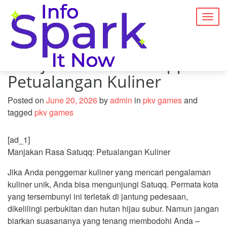
Togg
navig
Manjakan Rasa Satuqq:
Petualangan Kuliner
Posted on
June 20, 2026
by
admin
in
pkv games
and
tagged
pkv games
[ad_1]
Manjakan Rasa Satuqq: Petualangan Kuliner
Jika Anda penggemar kuliner yang mencari pengalaman
kuliner unik, Anda bisa mengunjungi Satuqq. Permata kota
yang tersembunyi ini terletak di jantung pedesaan,
dikelilingi perbukitan dan hutan hijau subur. Namun jangan
biarkan suasananya yang tenang membodohi Anda –