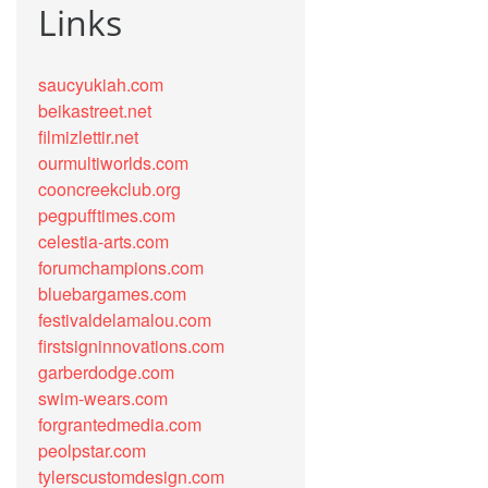
Links
saucyukiah.com
beikastreet.net
filmizlettir.net
ourmultiworlds.com
cooncreekclub.org
pegpufftimes.com
celestia-arts.com
forumchampions.com
bluebargames.com
festivaldelamalou.com
firstsigninnovations.com
garberdodge.com
swim-wears.com
forgrantedmedia.com
peolpstar.com
tylerscustomdesign.com