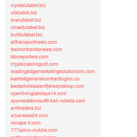
crystalufabet.biz
ufabetok.biz
everufabet.biz
crowdufabet.biz
buildufabet.biz
alltransportnews.com
fashiontrandsnews.com
bbcreporters.com
cryptocasinoguid.com
leadingedgemarketingsolutionsmi.com
kastratigeneralcontractinginc.co
bestwholesalenfljerseysshop.com
openlivinglabdays14.com
ayurvedakonsultti-kari-nokela.com
antitraders.biz
aryanews24.com
xscape-it.com
777azino-mobile.com