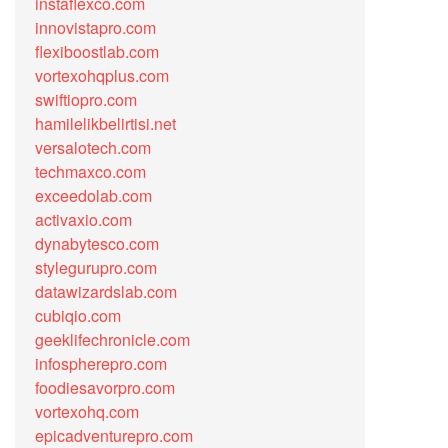
instaflexco.com
innovistapro.com
flexiboostlab.com
vortexohqplus.com
swiftiopro.com
hamilelikbelirtisi.net
versalotech.com
techmaxco.com
exceedolab.com
activaxio.com
dynabytesco.com
stylegurupro.com
datawizardslab.com
cubiqio.com
geeklifechronicle.com
infospherepro.com
foodiesavorpro.com
vortexohq.com
epicadventurepro.com