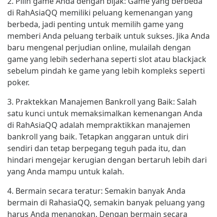
2. Pilih game Anda dengan bijak: Game yang berbeda
di RahAsiaQQ memiliki peluang kemenangan yang
berbeda, jadi penting untuk memilih game yang
memberi Anda peluang terbaik untuk sukses. Jika Anda
baru mengenal perjudian online, mulailah dengan
game yang lebih sederhana seperti slot atau blackjack
sebelum pindah ke game yang lebih kompleks seperti
poker.
3. Praktekkan Manajemen Bankroll yang Baik: Salah
satu kunci untuk memaksimalkan kemenangan Anda
di RahAsiaQQ adalah mempraktikkan manajemen
bankroll yang baik. Tetapkan anggaran untuk diri
sendiri dan tetap berpegang teguh pada itu, dan
hindari mengejar kerugian dengan bertaruh lebih dari
yang Anda mampu untuk kalah.
4. Bermain secara teratur: Semakin banyak Anda
bermain di RahasiaQQ, semakin banyak peluang yang
harus Anda menangkan. Dengan bermain secara