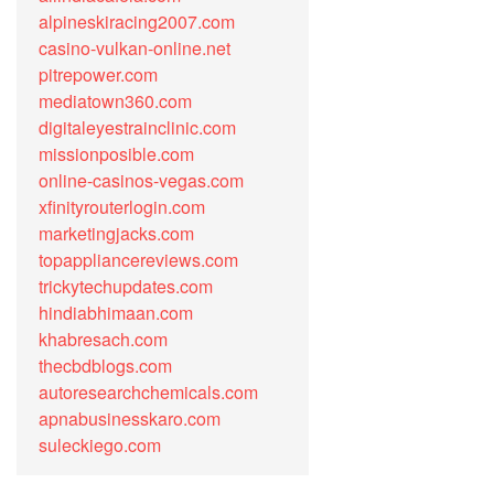
alpineskiracing2007.com
casino-vulkan-online.net
pitrepower.com
mediatown360.com
digitaleyestrainclinic.com
missionposible.com
online-casinos-vegas.com
xfinityrouterlogin.com
marketingjacks.com
topappliancereviews.com
trickytechupdates.com
hindiabhimaan.com
khabresach.com
thecbdblogs.com
autoresearchchemicals.com
apnabusinesskaro.com
suleckiego.com