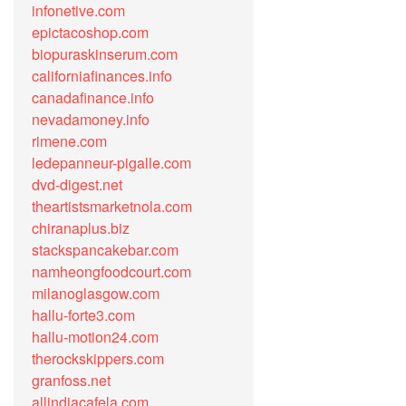
infonetive.com
epictacoshop.com
biopuraskinserum.com
californiafinances.info
canadafinance.info
nevadamoney.info
rimene.com
ledepanneur-pigalle.com
dvd-digest.net
theartistsmarketnola.com
chiranaplus.biz
stackspancakebar.com
namheongfoodcourt.com
milanoglasgow.com
hallu-forte3.com
hallu-motion24.com
therockskippers.com
granfoss.net
allindiacafela.com