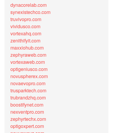
dynacorelab.com
synexistechco.com
truvivopro.com
vividusco.com
vortexahq.com
zenithifyit.com
maxxiohub.com
zephyraweb.com
vortexaweb.com
optigeniusco.com
novuspherex.com
novaevopro.com
trusparktech.com
trubrandzhq.com
boostifynet.com
nexventpro.com
zephyrtechx.com
optigoxpert.com