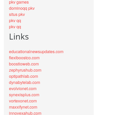
pkv games
dominoqq pkv
situs pkv
pkv qq
pkv qq
Links
educationalnewsupdates.com
flexiboostco.com
boostioweb.com
zephyrushub.com
optipathlab.com
dynabytelab.com
evolvionet.com
synexisplus.com
vortexonet.com
maxxifynet.com
innovexahub.com