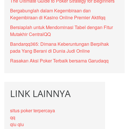
The Ultimate Guide to Poker Strategy for Beginners
Bergabunglah dalam Kegembiraan dan
Kegembiraan di Kasino Online Premier Aktifqq
Bersiaplah untuk Mendominasi Tabel dengan Fitur
Mutakhir CentralQQ
Bandarqq365: Dimana Keberuntungan Berpihak
pada Yang Berani di Dunia Judi Online
Rasakan Aksi Poker Terbaik bersama Garudaqq
LINK LAINNYA
situs poker terpercaya
qq
qiu qiu