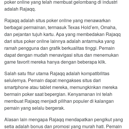
poker online yang telah membuat gelombang di industri
adalah Rajaqq.
Rajaqq adalah situs poker online yang menawarkan
berbagai permainan, termasuk Texas Hold’em, Omaha,
dan pejantan tujuh kartu. Apa yang membedakan Rajaqq
dari situs poker online lainnya adalah antarmuka yang
ramah pengguna dan grafik berkualitas tinggi. Pemain
dapat dengan mudah menavigasi situs dan menemukan
game favorit mereka hanya dengan beberapa klik.
Salah satu fitur utama Rajaqq adalah kompatibilitas
selulernya. Pemain dapat mengakses situs dari
smartphone atau tablet mereka, memungkinkan mereka
bermain poker saat bepergian. Kenyamanan ini telah
membuat Rajaqq menjadi pilihan populer di kalangan
pemain yang selalu bergerak.
Alasan lain mengapa Rajaqq mendapatkan pengikut yang
setia adalah bonus dan promosi yang murah hati. Pemain