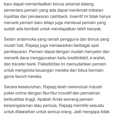
baru dapat memanfaatkan bonus selamat datang,
sementara pemain yang ada dapat menikmati imbalan
loyalitas dan penawaran cashback. Insentif ini tidak hanya
menarik pemain baru tetapi juga membuat pemain yang
sudah ada kembali untuk mendapatkan lebih banyak.
Selain antarmuka yang ramah pengguna dan bonus yang
murah hati, Rajaqq juga menawarkan berbagai opsi
pembayaran. Pemain dapat dengan mudah menyetor dan
menarik dana menggunakan kartu kredit/debit, e-wallet,
dan transfer bank. Fleksibilitas ini memudahkan pemain
untuk mengelola keuangan mereka dan fokus bermain
game favorit mereka.
Secara keseluruhan, Rajaqq telah merevolusi industri
poker online dengan fitur-fitur inovatif dan permainan
berkualitas tinggi. Apakah Anda seorang pemain
berpengalaman atau pemula, Rajaqq memiliki sesuatu
untuk ditawarkan untuk semua orang. Jadi mengapa tidak