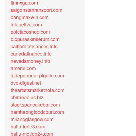
fjmnxga.com
saigonstartransport.com
bangmaxwin.com
infonetive.com
epictacoshop.com
biopuraskinserum.com
californiafinances.info
canadafinance.info
nevadamoney.info
rimene.com
ledepanneur-pigalle.com
dvd-digest.net
theartistsmarketnola.com
chiranaplus.biz
stackspancakebar.com
namheongfoodcourt.com
milanoglasgow.com
hallu-forte3.com
hallu-motion24.com