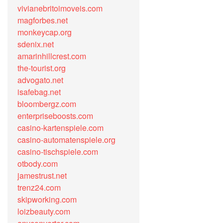
vivianebritoimoveis.com
magforbes.net
monkeycap.org
sdenix.net
amarinhillcrest.com
the-tourist.org
advogato.net
isafebag.net
bloombergz.com
enterpriseboosts.com
casino-kartenspiele.com
casino-automatenspiele.org
casino-tischspiele.com
otbody.com
jamestrust.net
trenz24.com
skipworking.com
loizbeauty.com