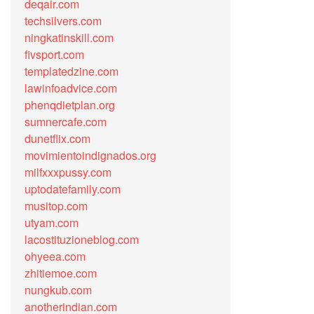
deqair.com
techsilvers.com
ningkatinskill.com
fivsport.com
templatedzine.com
lawinfoadvice.com
phenqdietplan.org
sumnercafe.com
dunetflix.com
movimientoindignados.org
milfxxxpussy.com
uptodatefamily.com
musitop.com
utyam.com
lacostituzioneblog.com
ohyeea.com
zhitiemoe.com
nungkub.com
anotherindian.com