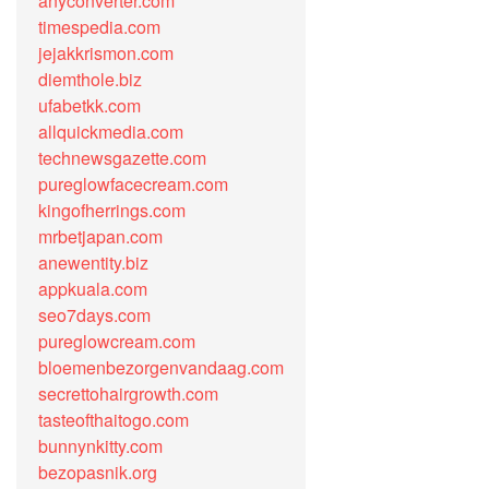
anyconverter.com
timespedia.com
jejakkrismon.com
diemthole.biz
ufabetkk.com
allquickmedia.com
technewsgazette.com
pureglowfacecream.com
kingofherrings.com
mrbetjapan.com
anewentity.biz
appkuala.com
seo7days.com
pureglowcream.com
bloemenbezorgenvandaag.com
secrettohairgrowth.com
tasteofthaitogo.com
bunnynkitty.com
bezopasnik.org