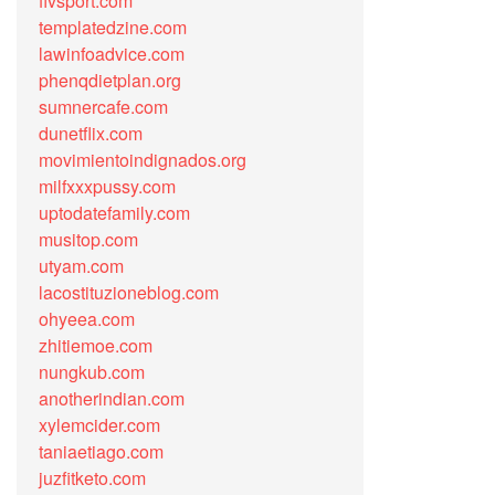
fivsport.com
templatedzine.com
lawinfoadvice.com
phenqdietplan.org
sumnercafe.com
dunetflix.com
movimientoindignados.org
milfxxxpussy.com
uptodatefamily.com
musitop.com
utyam.com
lacostituzioneblog.com
ohyeea.com
zhitiemoe.com
nungkub.com
anotherindian.com
xylemcider.com
taniaetiago.com
juzfitketo.com