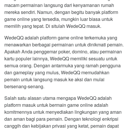
macam permainan langsung dari kenyamanan rumah
mereka sendiri. Namun, dengan begitu banyak platform
game online yang tersedia, mungkin luar biasa untuk
memilih yang tepat. Di situlah WedeQQ masuk.
WedeQQ adalah platform game online terkemuka yang
menawarkan berbagai permainan untuk dinikmati pemain.
Apakah Anda penggemar poker, domino, atau permainan
kartu populer lainnya, WedeQQ memiliki sesuatu untuk
semua orang. Dengan antarmuka yang ramah pengguna
dan gameplay yang mulus, WedeQQ memudahkan
pemain untuk langsung masuk ke aksi dan mulai
bersenang-senang.
Salah satu alasan utama mengapa WedeQQ adalah
platform masuk untuk bermain game online adalah
komitmennya untuk menyediakan lingkungan yang aman
dan aman bagi para pemain. Dengan teknologi enkripsi
canggih dan kebijakan privasi yang ketat, pemain dapat