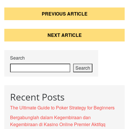
Post
PREVIOUS ARTICLE
navigation
NEXT ARTICLE
Search
Search
Recent Posts
The Ultimate Guide to Poker Strategy for Beginners
Bergabunglah dalam Kegembiraan dan
Kegembiraan di Kasino Online Premier Aktifqq