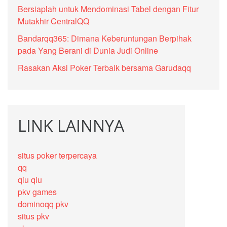
Bersiaplah untuk Mendominasi Tabel dengan Fitur
Mutakhir CentralQQ
Bandarqq365: Dimana Keberuntungan Berpihak
pada Yang Berani di Dunia Judi Online
Rasakan Aksi Poker Terbaik bersama Garudaqq
LINK LAINNYA
situs poker terpercaya
qq
qiu qiu
pkv games
dominoqq pkv
situs pkv