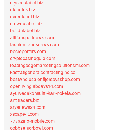
crystalufabet.biz
ufabetok.biz
everufabet.biz
crowdufabet.biz
buildufabet.biz
alltransportnews.com
fashiontrandsnews.com
bbcreporters.com
cryptocasinoguid.com
leadingedgemarketingsolutionsmi.com
kastratigeneralcontractinginc.co
bestwholesalenfljerseysshop.com
openlivinglabdays14.com
ayurvedakonsultti-kari-nokela.com
antitraders.biz
aryanews24.com
xscape-it.com
777azino-mobile.com
cobbseniorbowl.com