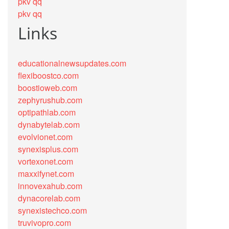
pkv qq
pkv qq
Links
educationalnewsupdates.com
flexiboostco.com
boostioweb.com
zephyrushub.com
optipathlab.com
dynabytelab.com
evolvionet.com
synexisplus.com
vortexonet.com
maxxifynet.com
innovexahub.com
dynacorelab.com
synexistechco.com
truvivopro.com