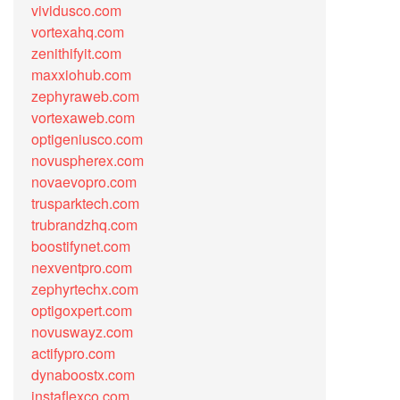
vividusco.com
vortexahq.com
zenithifyit.com
maxxiohub.com
zephyraweb.com
vortexaweb.com
optigeniusco.com
novuspherex.com
novaevopro.com
trusparktech.com
trubrandzhq.com
boostifynet.com
nexventpro.com
zephyrtechx.com
optigoxpert.com
novuswayz.com
actifypro.com
dynaboostx.com
instaflexco.com