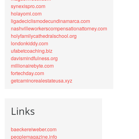
synexispro.com
holayomi.com
ligadeciclismodecundinamarca.com
nashvilleworkerscompensationattorney.com
holyfamilycathedralschool.org
londonkiddy.com
ufabetcoaching.biz
davismindfulness.org
millionairebyte.com
fortechday.com
getcaminorealestateusa.xyz
Links
baeckereiweber.com
peoplemagazine.info