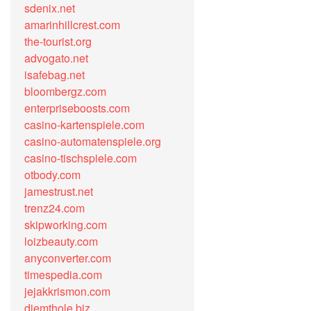
sdenix.net
amarinhillcrest.com
the-tourist.org
advogato.net
isafebag.net
bloombergz.com
enterpriseboosts.com
casino-kartenspiele.com
casino-automatenspiele.org
casino-tischspiele.com
otbody.com
jamestrust.net
trenz24.com
skipworking.com
loizbeauty.com
anyconverter.com
timespedia.com
jejakkrismon.com
diemthole.biz