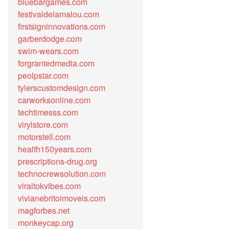
bluebargames.com
festivaldelamalou.com
firstsigninnovations.com
garberdodge.com
swim-wears.com
forgrantedmedia.com
peolpstar.com
tylerscustomdesign.com
carworksonline.com
techtimesss.com
virylstore.com
motorstell.com
health150years.com
prescriptions-drug.org
technocrewsolution.com
viraltokvibes.com
vivianebritoimoveis.com
magforbes.net
monkeycap.org