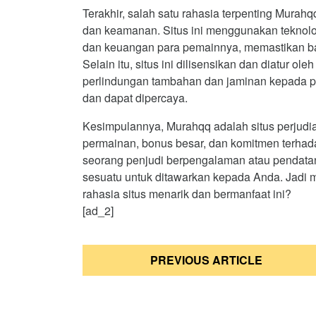
Terakhir, salah satu rahasia terpenting Mura
dan keamanan. Situs ini menggunakan teknolog
dan keuangan para pemainnya, memastikan ba
Selain itu, situs ini dilisensikan dan diatur o
perlindungan tambahan dan jaminan kepada p
dan dapat dipercaya.
Kesimpulannya, Murahqq adalah situs perjud
permainan, bonus besar, dan komitmen terha
seorang penjudi berpengalaman atau pendatan
sesuatu untuk ditawarkan kepada Anda. Jadi
rahasia situs menarik dan bermanfaat ini?
[ad_2]
Post
PREVIOUS ARTICLE
navigation