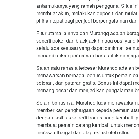
antarmukanya yang ramah pengguna. Situs ini 
membuat akun, melakukan deposit, dan mulai 
pilihan tepat bagi penjudi berpengalaman dan
Fitur utama lainnya dari Murahqq adalah bera
seperti poker dan blackjack hingga opsi yang l
selalu ada sesuatu yang dapat dinikmati semua or
menambahkan permainan baru untuk menjaga h
Salah satu rahasia terbesar Murahqq adalah b
menawarkan berbagai bonus untuk pemain bar
setoran, dan putaran gratis. Bonus ini dapa
menang besar dan menjadikan pengalaman be
Selain bonusnya, Murahqq juga menawarkan pr
memberikan penghargaan kepada pemain atas 
dengan fasilitas seperti bonus uang kembali, 
membuat pemain datang kembali untuk menon
merasa dihargai dan diapresiasi oleh situs.