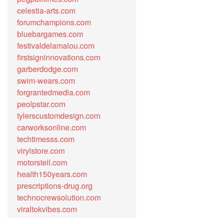
celestia-arts.com
forumchampions.com
bluebargames.com
festivaldelamalou.com
firstsigninnovations.com
garberdodge.com
swim-wears.com
forgrantedmedia.com
peolpstar.com
tylerscustomdesign.com
carworksonline.com
techtimesss.com
virylstore.com
motorstell.com
health150years.com
prescriptions-drug.org
technocrewsolution.com
viraltokvibes.com