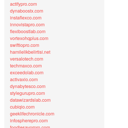
actifypro.com
dynaboostx.com
instaflexco.com
innovistapro.com
flexiboostlab.com
vortexohqplus.com
swiftiopro.com
hamilelikbelirtisi.net
versalotech.com
techmaxco.com
exceedolab.com
activaxio.com
dynabytesco.com
stylegurupro.com
datawizardslab.com
cubiqio.com
geeklifechronicle.com
infospherepro.com
foodiesavorpro.com