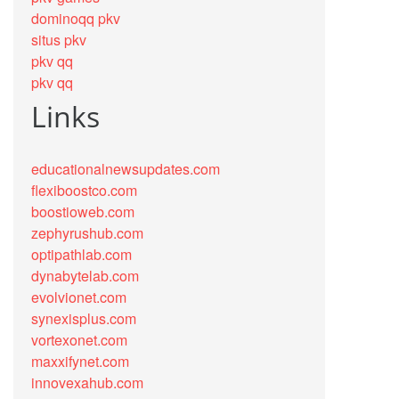
dominoqq pkv
situs pkv
pkv qq
pkv qq
Links
educationalnewsupdates.com
flexiboostco.com
boostioweb.com
zephyrushub.com
optipathlab.com
dynabytelab.com
evolvionet.com
synexisplus.com
vortexonet.com
maxxifynet.com
innovexahub.com