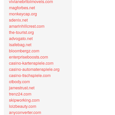
vivianebritoimoveis.com
magforbes.net
monkeycap.org
sdenix.net
amarinhillcrest.com
the-tourist.org
advogato.net
isafebag.net
bloombergz.com
enterpriseboosts.com
casino-kartenspiele.com
casino-automatenspiele.org
casino-tischspiele.com
otbody.com
jamestrust.net
trenz24.com
skipworking.com
loizbeauty.com
anyconverter.com