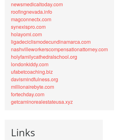
newsmedicaltoday.com
roofingnevada.info
magconnectx.com
synexispro.com
holayomi.com
ligadeciclismodecundinamarca.com
nashvilleworkerscompensationattorney.com
holyfamilycathedralschool.org
londonkiddy.com
ufabetcoaching.biz
davismindfulness.org
millionairebyte.com
fortechday.com
getcaminorealestateusa.xyz
Links