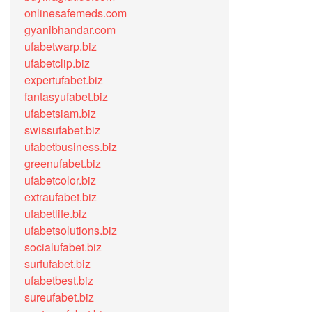
onlinesafemeds.com
gyanibhandar.com
ufabetwarp.biz
ufabetclip.biz
expertufabet.biz
fantasyufabet.biz
ufabetsiam.biz
swissufabet.biz
ufabetbusiness.biz
greenufabet.biz
ufabetcolor.biz
extraufabet.biz
ufabetlife.biz
ufabetsolutions.biz
socialufabet.biz
surfufabet.biz
ufabetbest.biz
sureufabet.biz