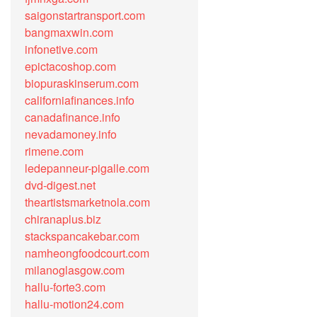
saigonstartransport.com
bangmaxwin.com
infonetive.com
epictacoshop.com
biopuraskinserum.com
californiafinances.info
canadafinance.info
nevadamoney.info
rimene.com
ledepanneur-pigalle.com
dvd-digest.net
theartistsmarketnola.com
chiranaplus.biz
stackspancakebar.com
namheongfoodcourt.com
milanoglasgow.com
hallu-forte3.com
hallu-motion24.com