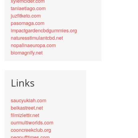
xylemcider.com
taniaetiago.com
juzfitketo.com
pasomaga.com
impactgardencbdgummies.org
naturesstimulantcbd.net
nopalinaeuropa.com
biomagnify.net
Links
saucyukiah.com
beikastreet.net
filmizlettir.net
ourmultiworlds.com
cooncreekclub.org
pegpufftimes.com