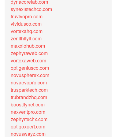
dynacorelab.com
synexistechco.com
truvivopro.com
vividusco.com
vortexahq.com
zenithifyit.com
maxxiohub.com
zephyraweb.com
vortexaweb.com
optigeniusco.com
novuspherex.com
novaevopro.com
trusparktech.com
trubrandzhq.com
boostifynet.com
nexventpro.com
zephyrtechx.com
optigoxpert.com
novuswayz.com