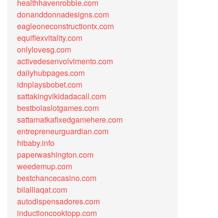
healthhavenrobbie.com
donanddonnadesigns.com
eagleoneconstructiontx.com
equiflexvitality.com
onlylovesg.com
activedesenvolvimento.com
dailyhubpages.com
idnplaysbobet.com
sattakingvikidadacall.com
bestbolaslotgames.com
sattamatkafixedgamehere.com
entrepreneurguardian.com
hibaby.info
paperwashington.com
weedemup.com
bestchancecasino.com
bilalliaqat.com
autodispensadores.com
inductioncooktopp.com