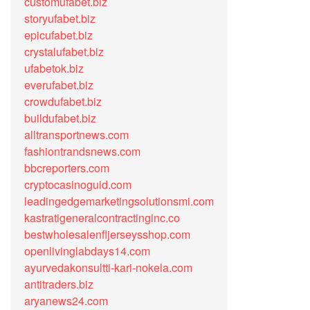
customufabet.biz
storyufabet.biz
epicufabet.biz
crystalufabet.biz
ufabetok.biz
everufabet.biz
crowdufabet.biz
buildufabet.biz
alltransportnews.com
fashiontrandsnews.com
bbcreporters.com
cryptocasinoguid.com
leadingedgemarketingsolutionsmi.com
kastratigeneralcontractinginc.co
bestwholesalenfljerseysshop.com
openlivinglabdays14.com
ayurvedakonsultti-kari-nokela.com
antitraders.biz
aryanews24.com