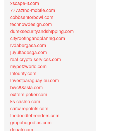
xscape-it.com
777azino-mobile.com
cobbseniorbowl.com
technowdesign.com
durexsecurityandshipping.com
cityroofingandplannig.com
ivdabergasa.com
juyultadesga.com
real-crypto-services.com
mypetzworld.com
infounty.com
investparaguay-eu.com
bwc88asia.com
extrem-poker.com
ks-casino.com
carcarepoints.com
thedoodlebreeders.com
grupohugodias.com
deqair.com