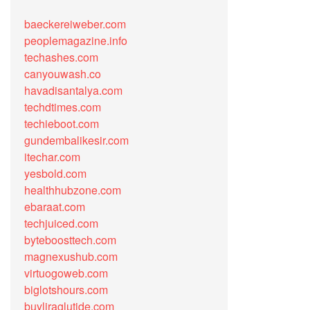
baeckereiweber.com
peoplemagazine.info
techashes.com
canyouwash.co
havadisantalya.com
techdtimes.com
techieboot.com
gundembalikesir.com
itechar.com
yesbold.com
healthhubzone.com
ebaraat.com
techjuiced.com
byteboosttech.com
magnexushub.com
virtuogoweb.com
biglotshours.com
buyliraglutide.com