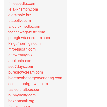
timespedia.com
jejakkrismon.com
diemthole.biz
ufabetkk.com
allquickmedia.com
technewsgazette.com
pureglowfacecream.com
kingofherrings.com
mrbetjapan.com
anewentity.biz
appkuala.com
seo7days.com
pureglowcream.com
bloemenbezorgenvandaag.com
secrettohairgrowth.com
tasteofthaitogo.com
bunnynkitty.com
bezopasnik.org
fjmnxga.com