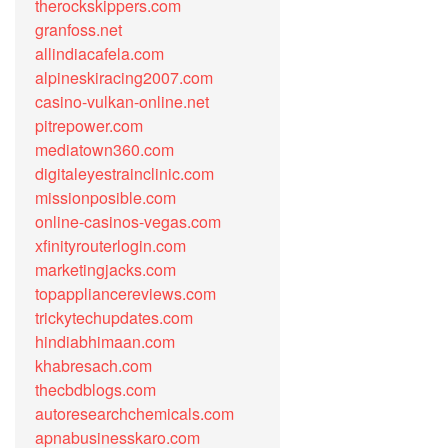
therockskippers.com
granfoss.net
allindiacafela.com
alpineskiracing2007.com
casino-vulkan-online.net
pitrepower.com
mediatown360.com
digitaleyestrainclinic.com
missionposible.com
online-casinos-vegas.com
xfinityrouterlogin.com
marketingjacks.com
topappliancereviews.com
trickytechupdates.com
hindiabhimaan.com
khabresach.com
thecbdblogs.com
autoresearchchemicals.com
apnabusinesskaro.com