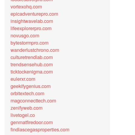
vortexohq.com
epicadventurepro.com
insightwavelab.com
lifeexplorerpro.com
novusgo.com
bytestormpro.com
wanderlustchrono.com
culturetrendlab.com
trendsensehub.com
ticktockenigma.com
eulerxr.com
geekifygenius.com
orbitextech.com
magconnecttech.com
zenifyweb.com
livetogel.co
genmatfiredoor.com
findlascegasproperties.com