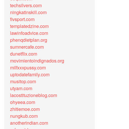
techsilvers.com
ningkatinskill.com
fivsport.com
templatedzine.com
lawinfoadvice.com
phenqdietplan.org
sumnercafe.com
dunetflix.com
movimientoindignados.org
milfxxxpussy.com
uptodatefamily.com
musitop.com
utyam.com
lacostituzioneblog.com
ohyeea.com
zhitiemoe.com
nungkub.com
anotherindian.com