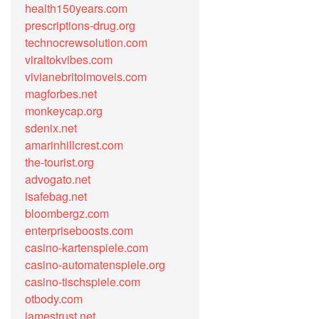
health150years.com
prescriptions-drug.org
technocrewsolution.com
viraltokvibes.com
vivianebritoimoveis.com
magforbes.net
monkeycap.org
sdenix.net
amarinhillcrest.com
the-tourist.org
advogato.net
isafebag.net
bloombergz.com
enterpriseboosts.com
casino-kartenspiele.com
casino-automatenspiele.org
casino-tischspiele.com
otbody.com
jamestrust.net