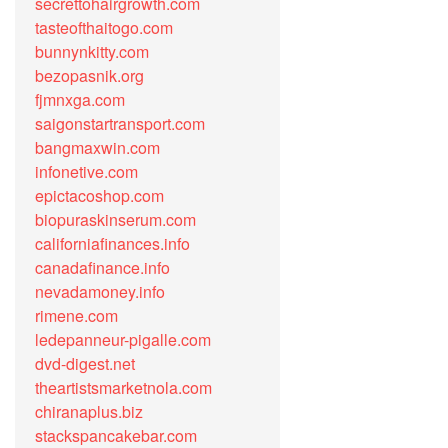
secrettohairgrowth.com
tasteofthaitogo.com
bunnynkitty.com
bezopasnik.org
fjmnxga.com
saigonstartransport.com
bangmaxwin.com
infonetive.com
epictacoshop.com
biopuraskinserum.com
californiafinances.info
canadafinance.info
nevadamoney.info
rimene.com
ledepanneur-pigalle.com
dvd-digest.net
theartistsmarketnola.com
chiranaplus.biz
stackspancakebar.com