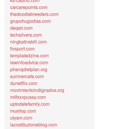
ks-casino.com
carcarepoints.com
thedoodlebreeders.com
grupohugodias.com
deqair.com
techsilvers.com
ningkatinskill.com
fivsport.com
templatedzine.com
lawinfoadvice.com
phenqdietplan.org
sumnercafe.com
dunetflix.com
movimientoindignados.org
milfxxxpussy.com
uptodatefamily.com
musitop.com
utyam.com
lacostituzioneblog.com