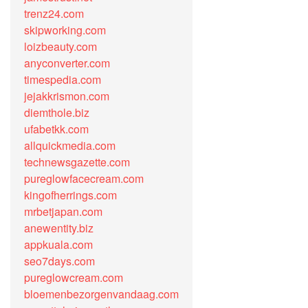
trenz24.com
skipworking.com
loizbeauty.com
anyconverter.com
timespedia.com
jejakkrismon.com
diemthole.biz
ufabetkk.com
allquickmedia.com
technewsgazette.com
pureglowfacecream.com
kingofherrings.com
mrbetjapan.com
anewentity.biz
appkuala.com
seo7days.com
pureglowcream.com
bloemenbezorgenvandaag.com