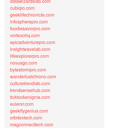
datawizardslab.com
cubiqio.com
geeklifechronicle.com
infospherepro.com
foodiesavorpro.com
vortexohq.com
epicadventurepro.com
insightwavelab.com
lifeexplorerpro.com
novusgo.com
bytestormpro.com
wanderlustchrono.com
culturetrendlab.com
trendsensehub.com
ticktockenigma.com
eulerxr.com
geekifygenius.com
orbitextech.com
magconnecttech.com