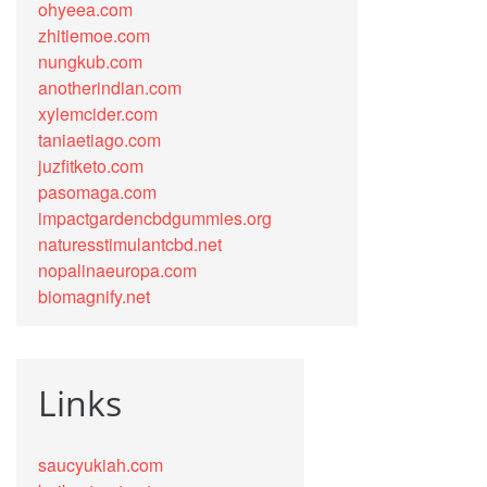
ohyeea.com
zhitiemoe.com
nungkub.com
anotherindian.com
xylemcider.com
taniaetiago.com
juzfitketo.com
pasomaga.com
impactgardencbdgummies.org
naturesstimulantcbd.net
nopalinaeuropa.com
biomagnify.net
Links
saucyukiah.com