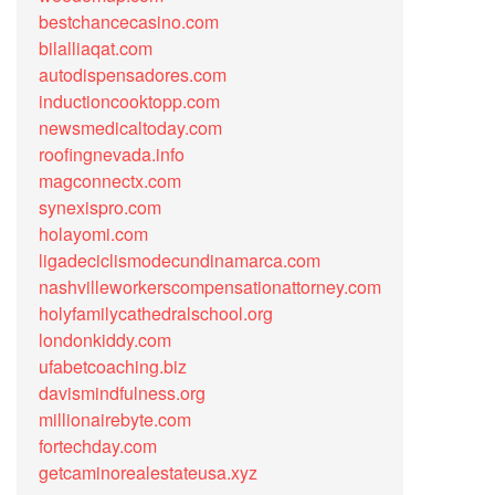
bestchancecasino.com
bilalliaqat.com
autodispensadores.com
inductioncooktopp.com
newsmedicaltoday.com
roofingnevada.info
magconnectx.com
synexispro.com
holayomi.com
ligadeciclismodecundinamarca.com
nashvilleworkerscompensationattorney.com
holyfamilycathedralschool.org
londonkiddy.com
ufabetcoaching.biz
davismindfulness.org
millionairebyte.com
fortechday.com
getcaminorealestateusa.xyz