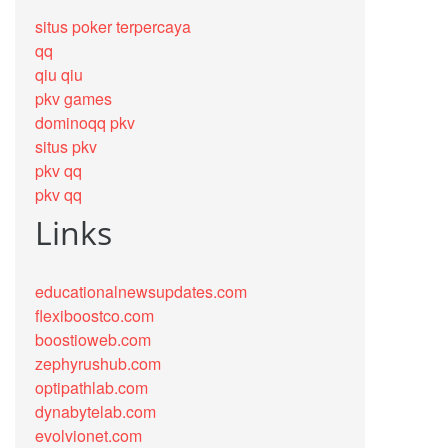
situs poker terpercaya
qq
qiu qiu
pkv games
dominoqq pkv
situs pkv
pkv qq
pkv qq
Links
educationalnewsupdates.com
flexiboostco.com
boostioweb.com
zephyrushub.com
optipathlab.com
dynabytelab.com
evolvionet.com