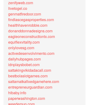
zenifyweb.com
livetogel.co
genmatfiredoor.com
findlascegasproperties.com
healthhavenrobbie.com
donanddonnadesigns.com
eagleoneconstructiontx.com
equiflexvitality.com
onlylovesg.com
activedesenvolvimento.com
dailyhubpages.com
idnplaysbobet.com
sattakingvikidadacall.com
bestbolaslotgames.com
sattamatkafixedgamehere.com
entrepreneurguardian.com
hibaby.info
paperwashington.com
weedemup.com