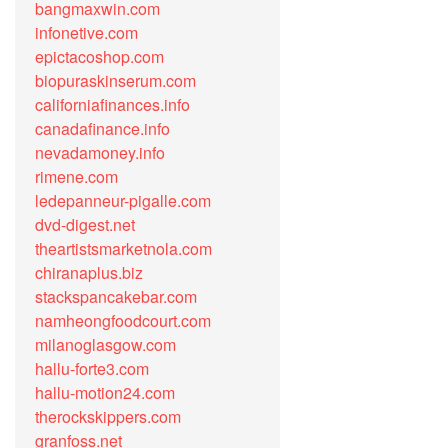
bangmaxwin.com
infonetive.com
epictacoshop.com
biopuraskinserum.com
californiafinances.info
canadafinance.info
nevadamoney.info
rimene.com
ledepanneur-pigalle.com
dvd-digest.net
theartistsmarketnola.com
chiranaplus.biz
stackspancakebar.com
namheongfoodcourt.com
milanoglasgow.com
hallu-forte3.com
hallu-motion24.com
therockskippers.com
granfoss.net