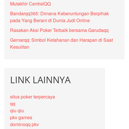
Mutakhir CentralQQ
Bandarqq365: Dimana Keberuntungan Berpihak
pada Yang Berani di Dunia Judi Online
Rasakan Aksi Poker Terbaik bersama Garudaqq
Gemarqq: Simbol Ketahanan dan Harapan di Saat
Kesulitan
LINK LAINNYA
situs poker terpercaya
qq
qiu qiu
pkv games
dominoqq pkv