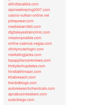
allindiacafela.com
alpineskiracing2007.com
casino-vulkan-online.net
pitrepower.com
mediatown360.com
digitaleyestrainclinic.com
missionposible.com
online-casinos-vegas.com
xfinityrouterlogin.com
marketingjacks.com
topappliancereviews.com
trickytechupdates.com
hindiabhimaan.com
khabresach.com
thecbdblogs.com
autoresearchchemicals.com
apnabusinesskaro.com
suleckiego.com