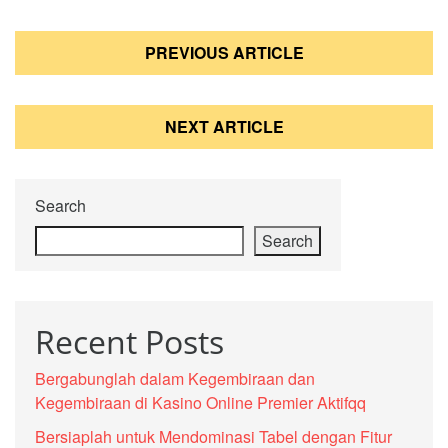
Post
PREVIOUS ARTICLE
navigation
NEXT ARTICLE
Search
Search
Recent Posts
Bergabunglah dalam Kegembiraan dan
Kegembiraan di Kasino Online Premier Aktifqq
Bersiaplah untuk Mendominasi Tabel dengan Fitur