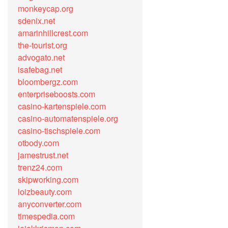
monkeycap.org
sdenix.net
amarinhillcrest.com
the-tourist.org
advogato.net
isafebag.net
bloombergz.com
enterpriseboosts.com
casino-kartenspiele.com
casino-automatenspiele.org
casino-tischspiele.com
otbody.com
jamestrust.net
trenz24.com
skipworking.com
loizbeauty.com
anyconverter.com
timespedia.com