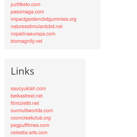
juzfitketo.com
pasomaga.com
impactgardencbdgummies.org
naturesstimulantcbd.net
nopalinaeuropa.com
biomagnify.net
Links
saucyukiah.com
beikastreet.net
filmizlettir.net
ourmultiworlds.com
cooncreekclub.org
pegpufftimes.com
celestia-arts.com