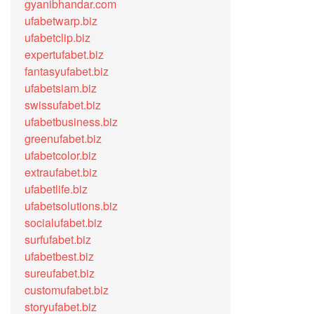
gyanibhandar.com
ufabetwarp.biz
ufabetclip.biz
expertufabet.biz
fantasyufabet.biz
ufabetsiam.biz
swissufabet.biz
ufabetbusiness.biz
greenufabet.biz
ufabetcolor.biz
extraufabet.biz
ufabetlife.biz
ufabetsolutions.biz
socialufabet.biz
surfufabet.biz
ufabetbest.biz
sureufabet.biz
customufabet.biz
storyufabet.biz