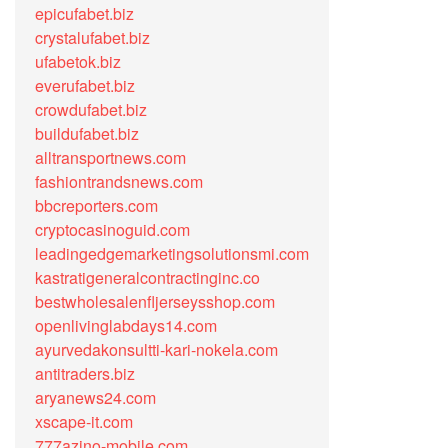
epicufabet.biz
crystalufabet.biz
ufabetok.biz
everufabet.biz
crowdufabet.biz
buildufabet.biz
alltransportnews.com
fashiontrandsnews.com
bbcreporters.com
cryptocasinoguid.com
leadingedgemarketingsolutionsmi.com
kastratigeneralcontractinginc.co
bestwholesalenfljerseysshop.com
openlivinglabdays14.com
ayurvedakonsultti-kari-nokela.com
antitraders.biz
aryanews24.com
xscape-it.com
777azino-mobile.com