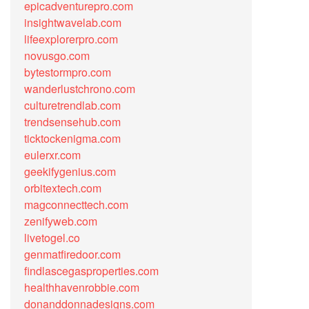
epicadventurepro.com
insightwavelab.com
lifeexplorerpro.com
novusgo.com
bytestormpro.com
wanderlustchrono.com
culturetrendlab.com
trendsensehub.com
ticktockenigma.com
eulerxr.com
geekifygenius.com
orbitextech.com
magconnecttech.com
zenifyweb.com
livetogel.co
genmatfiredoor.com
findlascegasproperties.com
healthhavenrobbie.com
donanddonnadesigns.com