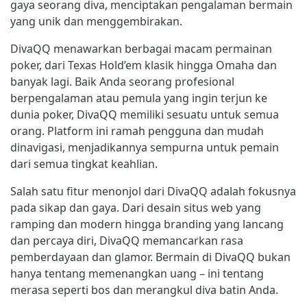
gaya seorang diva, menciptakan pengalaman bermain
yang unik dan menggembirakan.
DivaQQ menawarkan berbagai macam permainan
poker, dari Texas Hold’em klasik hingga Omaha dan
banyak lagi. Baik Anda seorang profesional
berpengalaman atau pemula yang ingin terjun ke
dunia poker, DivaQQ memiliki sesuatu untuk semua
orang. Platform ini ramah pengguna dan mudah
dinavigasi, menjadikannya sempurna untuk pemain
dari semua tingkat keahlian.
Salah satu fitur menonjol dari DivaQQ adalah fokusnya
pada sikap dan gaya. Dari desain situs web yang
ramping dan modern hingga branding yang lancang
dan percaya diri, DivaQQ memancarkan rasa
pemberdayaan dan glamor. Bermain di DivaQQ bukan
hanya tentang memenangkan uang – ini tentang
merasa seperti bos dan merangkul diva batin Anda.