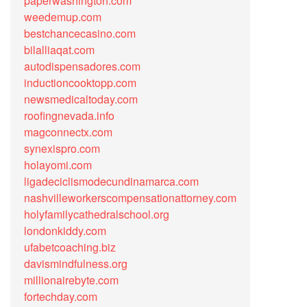
paperwashington.com
weedemup.com
bestchancecasino.com
bilalliaqat.com
autodispensadores.com
inductioncooktopp.com
newsmedicaltoday.com
roofingnevada.info
magconnectx.com
synexispro.com
holayomi.com
ligadeciclismodecundinamarca.com
nashvilleworkerscompensationattorney.com
holyfamilycathedralschool.org
londonkiddy.com
ufabetcoaching.biz
davismindfulness.org
millionairebyte.com
fortechday.com