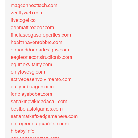
magconnecttech.com
zenifyweb.com
livetogel.co
genmatfiredoor.com
findlascegasproperties.com
healthhavenrobbie.com
donanddonnadesigns.com
eagleoneconstructiontx.com
equiflexvitality.com
onlylovesg.com
activedesenvolvimento.com
dailyhubpages.com
idnplaysbobet.com
sattakingvikidadacall.com
bestbolaslotgames.com
sattamatkafixedgamehere.com
entrepreneurguardian.com
hibaby.info