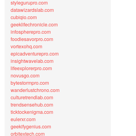
stylegurupro.com
datawizardslab.com
cubiqio.com
geeklifechronicle.com
infospherepro.com
foodiesavorpro.com
vortexohq.com
epicadventurepro.com
insightwavelab.com
lifeexplorerpro.com
novusgo.com
bytestormpro.com
wanderlustchrono.com
culturetrendlab.com
trendsensehub.com
ticktockenigma.com
eulerxr.com
geekifygenius.com
orbitextech.com