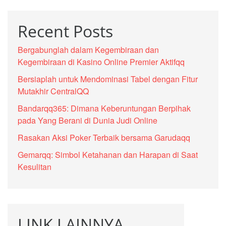
Recent Posts
Bergabunglah dalam Kegembiraan dan
Kegembiraan di Kasino Online Premier Aktifqq
Bersiaplah untuk Mendominasi Tabel dengan Fitur
Mutakhir CentralQQ
Bandarqq365: Dimana Keberuntungan Berpihak
pada Yang Berani di Dunia Judi Online
Rasakan Aksi Poker Terbaik bersama Garudaqq
Gemarqq: Simbol Ketahanan dan Harapan di Saat
Kesulitan
LINK LAINNYA