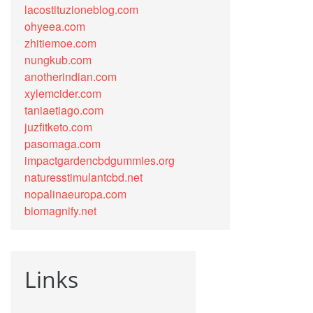
lacostituzioneblog.com
ohyeea.com
zhitiemoe.com
nungkub.com
anotherindian.com
xylemcider.com
taniaetiago.com
juzfitketo.com
pasomaga.com
impactgardencbdgummies.org
naturesstimulantcbd.net
nopalinaeuropa.com
biomagnify.net
Links