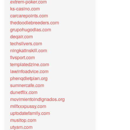
extrem-poker.com
ks-casino.com
carcarepoints.com
thedoodlebreeders.com
grupohugodias.com
deqair.com
techsilvers.com
ningkatinskill.com
fivsport.com
templatedzine.com
lawinfoadvice.com
phenqdietplan.org
sumnercafe.com
dunetflix.com
movimientoindignados.org
milfxxxpussy.com
uptodatefamily.com
musitop.com
utyam.com