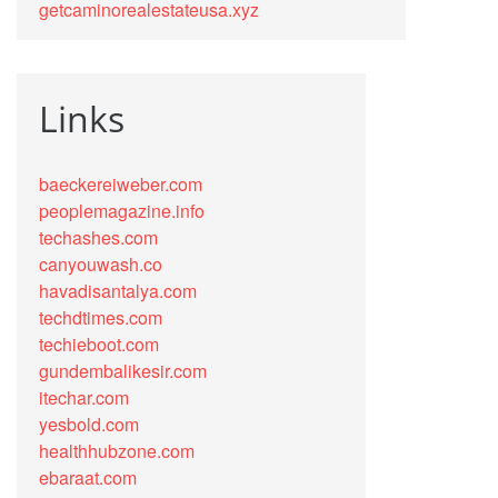
getcaminorealestateusa.xyz
Links
baeckereiweber.com
peoplemagazine.info
techashes.com
canyouwash.co
havadisantalya.com
techdtimes.com
techieboot.com
gundembalikesir.com
itechar.com
yesbold.com
healthhubzone.com
ebaraat.com