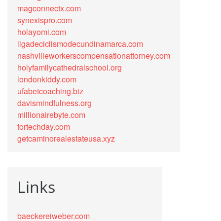
magconnectx.com
synexispro.com
holayomi.com
ligadeciclismodecundinamarca.com
nashvilleworkerscompensationattorney.com
holyfamilycathedralschool.org
londonkiddy.com
ufabetcoaching.biz
davismindfulness.org
millionairebyte.com
fortechday.com
getcaminorealestateusa.xyz
Links
baeckereiweber.com