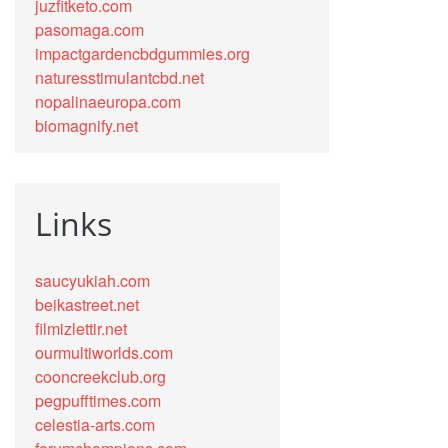
juzfitketo.com
pasomaga.com
impactgardencbdgummies.org
naturesstimulantcbd.net
nopalinaeuropa.com
biomagnify.net
Links
saucyukiah.com
beikastreet.net
filmizlettir.net
ourmultiworlds.com
cooncreekclub.org
pegpufftimes.com
celestia-arts.com