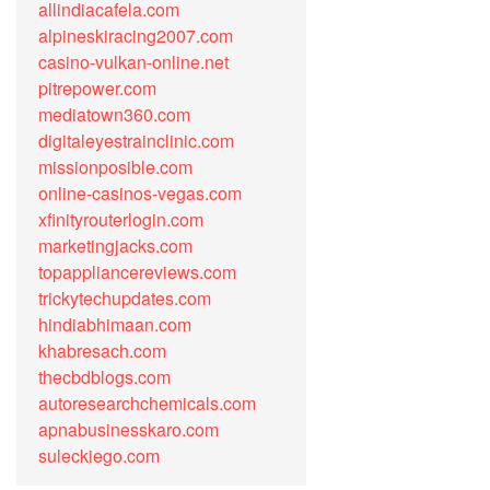
allindiacafela.com
alpineskiracing2007.com
casino-vulkan-online.net
pitrepower.com
mediatown360.com
digitaleyestrainclinic.com
missionposible.com
online-casinos-vegas.com
xfinityrouterlogin.com
marketingjacks.com
topappliancereviews.com
trickytechupdates.com
hindiabhimaan.com
khabresach.com
thecbdblogs.com
autoresearchchemicals.com
apnabusinesskaro.com
suleckiego.com