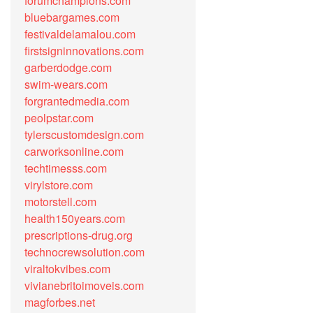
forumchampions.com
bluebargames.com
festivaldelamalou.com
firstsigninnovations.com
garberdodge.com
swim-wears.com
forgrantedmedia.com
peolpstar.com
tylerscustomdesign.com
carworksonline.com
techtimesss.com
virylstore.com
motorstell.com
health150years.com
prescriptions-drug.org
technocrewsolution.com
viraltokvibes.com
vivianebritoimoveis.com
magforbes.net