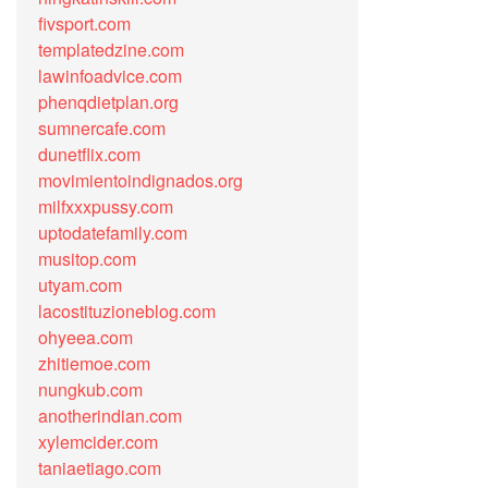
fivsport.com
templatedzine.com
lawinfoadvice.com
phenqdietplan.org
sumnercafe.com
dunetflix.com
movimientoindignados.org
milfxxxpussy.com
uptodatefamily.com
musitop.com
utyam.com
lacostituzioneblog.com
ohyeea.com
zhitiemoe.com
nungkub.com
anotherindian.com
xylemcider.com
taniaetiago.com