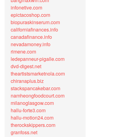
bangmaxwin.com
infonetive.com
epictacoshop.com
biopuraskinserum.com
californiafinances.info
canadafinance.info
nevadamoney.info
rimene.com
ledepanneur-pigalle.com
dvd-digest.net
theartistsmarketnola.com
chiranaplus.biz
stackspancakebar.com
namheongfoodcourt.com
milanoglasgow.com
hallu-forte3.com
hallu-motion24.com
therockskippers.com
granfoss.net