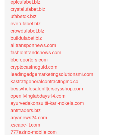
epicufabet.biz
crystalufabet.biz
ufabetok.biz
everufabet.biz
crowdufabet.biz
buildufabet.biz
alltransportnews.com
fashiontrandsnews.com
bbcreporters.com
cryptocasinoguid.com
leadingedgemarketingsolutionsmi.com
kastratigeneralcontractinginc.co
bestwholesalenfljerseysshop.com
openlivinglabdays14.com
ayurvedakonsultti-kari-nokela.com
antitraders.biz
aryanews24.com
xscape-it.com
777azino-mobile.com