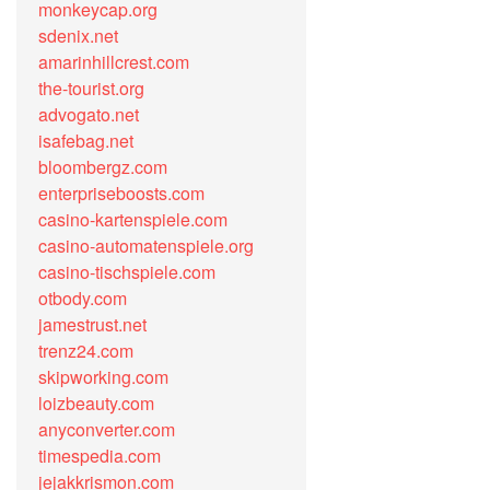
monkeycap.org
sdenix.net
amarinhillcrest.com
the-tourist.org
advogato.net
isafebag.net
bloombergz.com
enterpriseboosts.com
casino-kartenspiele.com
casino-automatenspiele.org
casino-tischspiele.com
otbody.com
jamestrust.net
trenz24.com
skipworking.com
loizbeauty.com
anyconverter.com
timespedia.com
jejakkrismon.com