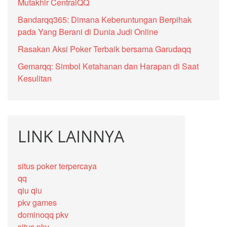
Mutakhir CentralQQ
Bandarqq365: Dimana Keberuntungan Berpihak
pada Yang Berani di Dunia Judi Online
Rasakan Aksi Poker Terbaik bersama Garudaqq
Gemarqq: Simbol Ketahanan dan Harapan di Saat
Kesulitan
LINK LAINNYA
situs poker terpercaya
qq
qiu qiu
pkv games
dominoqq pkv
situs pkv