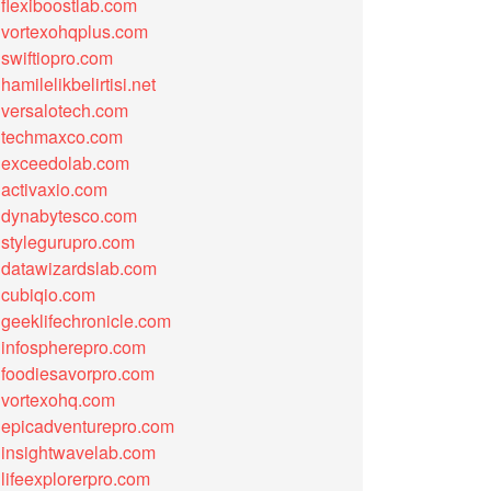
flexiboostlab.com
vortexohqplus.com
swiftiopro.com
hamilelikbelirtisi.net
versalotech.com
techmaxco.com
exceedolab.com
activaxio.com
dynabytesco.com
stylegurupro.com
datawizardslab.com
cubiqio.com
geeklifechronicle.com
infospherepro.com
foodiesavorpro.com
vortexohq.com
epicadventurepro.com
insightwavelab.com
lifeexplorerpro.com