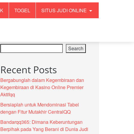
OK
TOGEL
SITUS JUDI ONLINE
Search
Search
Recent Posts
Bergabunglah dalam Kegembiraan dan
Kegembiraan di Kasino Online Premier
Aktifqq
Bersiaplah untuk Mendominasi Tabel
dengan Fitur Mutakhir CentralQQ
Bandarqq365: Dimana Keberuntungan
Berpihak pada Yang Berani di Dunia Judi