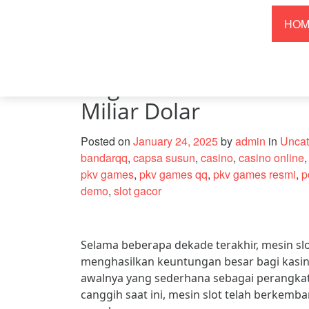
HO
Bagaimana Mesin Slot 
Miliar Dolar
Posted on
January 24, 2025
by
admin
in
Uncat
bandarqq
,
capsa susun
,
casino
,
casino online
pkv games
,
pkv games qq
,
pkv games resmi
,
p
demo
,
slot gacor
Selama beberapa dekade terakhir, mesin slot 
menghasilkan keuntungan besar bagi kasino
awalnya yang sederhana sebagai perangkat
canggih saat ini, mesin slot telah berkemb