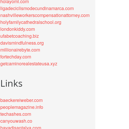
holayomi.com
ligadeciclismodecundinamarca.com
nashvilleworkerscompensationattorney.com
holyfamilycathedralschool.org
londonkiddy.com
ufabetcoaching.biz
davismindfulness.org
millionairebyte.com
fortechday.com
getcaminorealestateusa.xyz
Links
baeckereiweber.com
peoplemagazine.info
techashes.com
canyouwash.co
havadisantalya.com