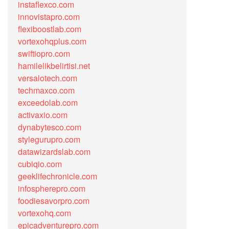
instaflexco.com
innovistapro.com
flexiboostlab.com
vortexohqplus.com
swiftiopro.com
hamilelikbelirtisi.net
versalotech.com
techmaxco.com
exceedolab.com
activaxio.com
dynabytesco.com
stylegurupro.com
datawizardslab.com
cubiqio.com
geeklifechronicle.com
infospherepro.com
foodiesavorpro.com
vortexohq.com
epicadventurepro.com