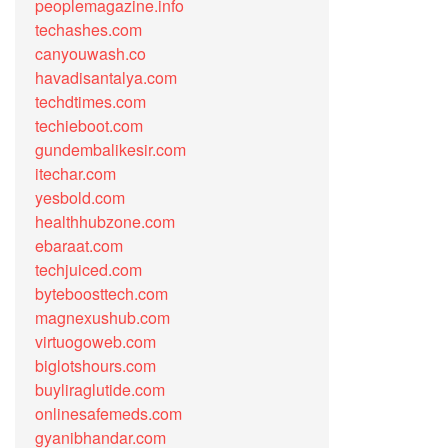
peoplemagazine.info
techashes.com
canyouwash.co
havadisantalya.com
techdtimes.com
techieboot.com
gundembalikesir.com
itechar.com
yesbold.com
healthhubzone.com
ebaraat.com
techjuiced.com
byteboosttech.com
magnexushub.com
virtuogoweb.com
biglotshours.com
buyliraglutide.com
onlinesafemeds.com
gyanibhandar.com