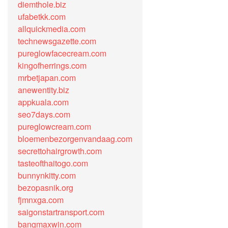
diemthole.biz
ufabetkk.com
allquickmedia.com
technewsgazette.com
pureglowfacecream.com
kingofherrings.com
mrbetjapan.com
anewentity.biz
appkuala.com
seo7days.com
pureglowcream.com
bloemenbezorgenvandaag.com
secrettohairgrowth.com
tasteofthaitogo.com
bunnynkitty.com
bezopasnik.org
fjmnxga.com
saigonstartransport.com
bangmaxwin.com