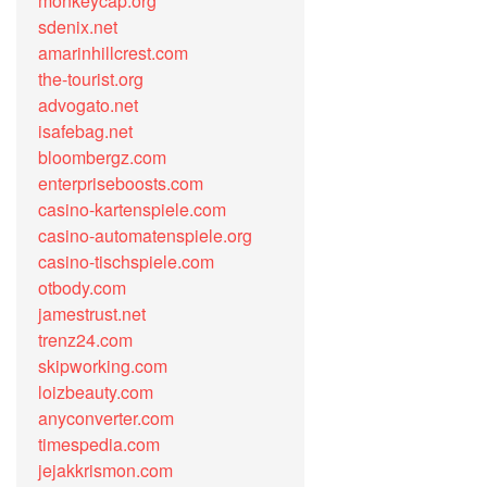
monkeycap.org
sdenix.net
amarinhillcrest.com
the-tourist.org
advogato.net
isafebag.net
bloombergz.com
enterpriseboosts.com
casino-kartenspiele.com
casino-automatenspiele.org
casino-tischspiele.com
otbody.com
jamestrust.net
trenz24.com
skipworking.com
loizbeauty.com
anyconverter.com
timespedia.com
jejakkrismon.com