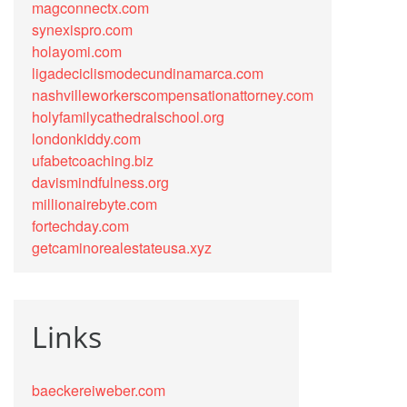
magconnectx.com
synexispro.com
holayomi.com
ligadeciclismodecundinamarca.com
nashvilleworkerscompensationattorney.com
holyfamilycathedralschool.org
londonkiddy.com
ufabetcoaching.biz
davismindfulness.org
millionairebyte.com
fortechday.com
getcaminorealestateusa.xyz
Links
baeckereiweber.com