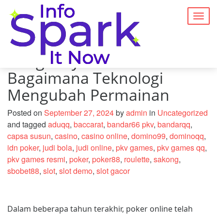
Togg
navig
Bangkitnya Poker Online:
Bagaimana Teknologi
Mengubah Permainan
Posted on
September 27, 2024
by
admin
in
Uncategorized
and tagged
aduqq
,
baccarat
,
bandar66 pkv
,
bandarqq
,
capsa susun
,
casino
,
casino online
,
domino99
,
dominoqq
,
idn poker
,
judi bola
,
judi online
,
pkv games
,
pkv games qq
,
pkv games resmi
,
poker
,
poker88
,
roulette
,
sakong
,
sbobet88
,
slot
,
slot demo
,
slot gacor
Dalam beberapa tahun terakhir, poker online telah