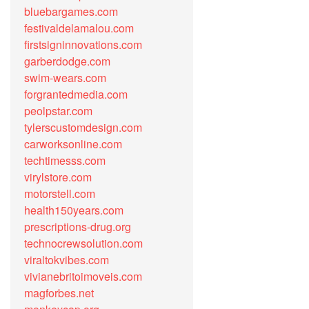
bluebargames.com
festivaldelamalou.com
firstsigninnovations.com
garberdodge.com
swim-wears.com
forgrantedmedia.com
peolpstar.com
tylerscustomdesign.com
carworksonline.com
techtimesss.com
virylstore.com
motorstell.com
health150years.com
prescriptions-drug.org
technocrewsolution.com
viraltokvibes.com
vivianebritoimoveis.com
magforbes.net