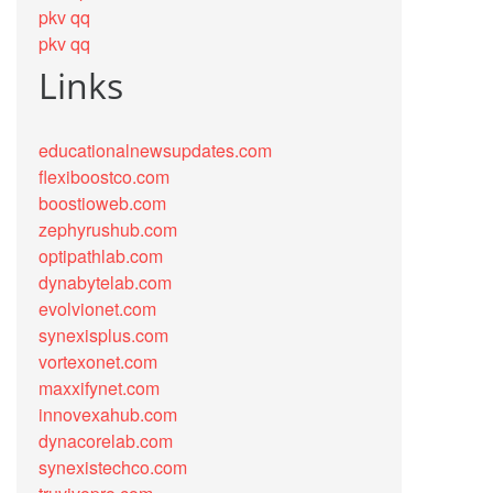
pkv qq
pkv qq
Links
educationalnewsupdates.com
flexiboostco.com
boostioweb.com
zephyrushub.com
optipathlab.com
dynabytelab.com
evolvionet.com
synexisplus.com
vortexonet.com
maxxifynet.com
innovexahub.com
dynacorelab.com
synexistechco.com