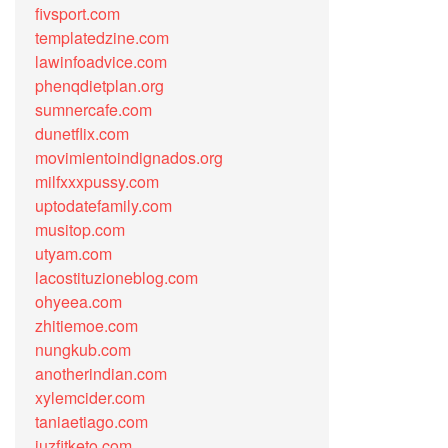
fivsport.com
templatedzine.com
lawinfoadvice.com
phenqdietplan.org
sumnercafe.com
dunetflix.com
movimientoindignados.org
milfxxxpussy.com
uptodatefamily.com
musitop.com
utyam.com
lacostituzioneblog.com
ohyeea.com
zhitiemoe.com
nungkub.com
anotherindian.com
xylemcider.com
taniaetiago.com
juzfitketo.com