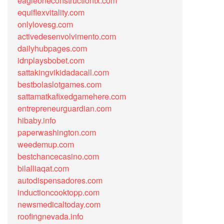
eagleoneconstructiontx.com
equiflexvitality.com
onlylovesg.com
activedesenvolvimento.com
dailyhubpages.com
idnplaysbobet.com
sattakingvikidadacall.com
bestbolaslotgames.com
sattamatkafixedgamehere.com
entrepreneurguardian.com
hibaby.info
paperwashington.com
weedemup.com
bestchancecasino.com
bilalliaqat.com
autodispensadores.com
inductioncooktopp.com
newsmedicaltoday.com
roofingnevada.info