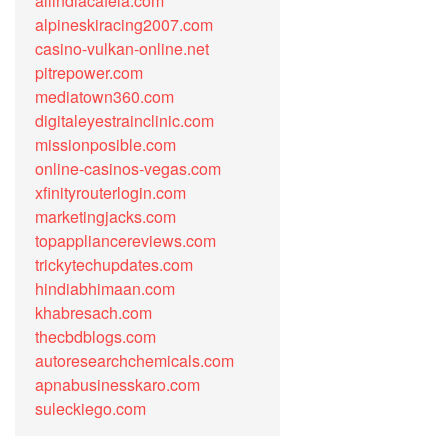
allindiacafela.com
alpineskiracing2007.com
casino-vulkan-online.net
pitrepower.com
mediatown360.com
digitaleyestrainclinic.com
missionposible.com
online-casinos-vegas.com
xfinityrouterlogin.com
marketingjacks.com
topappliancereviews.com
trickytechupdates.com
hindiabhimaan.com
khabresach.com
thecbdblogs.com
autoresearchchemicals.com
apnabusinesskaro.com
suleckiego.com