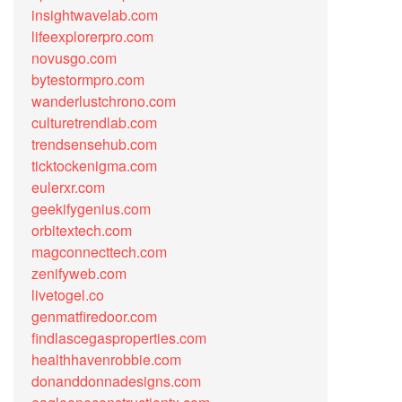
insightwavelab.com
lifeexplorerpro.com
novusgo.com
bytestormpro.com
wanderlustchrono.com
culturetrendlab.com
trendsensehub.com
ticktockenigma.com
eulerxr.com
geekifygenius.com
orbitextech.com
magconnecttech.com
zenifyweb.com
livetogel.co
genmatfiredoor.com
findlascegasproperties.com
healthhavenrobbie.com
donanddonnadesigns.com