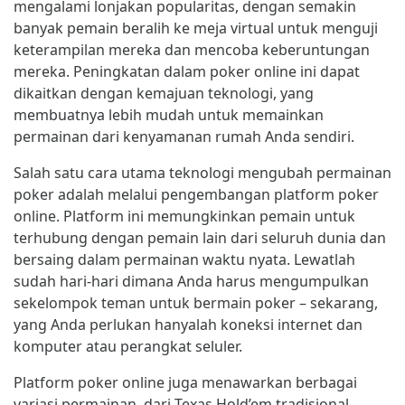
mengalami lonjakan popularitas, dengan semakin
banyak pemain beralih ke meja virtual untuk menguji
keterampilan mereka dan mencoba keberuntungan
mereka. Peningkatan dalam poker online ini dapat
dikaitkan dengan kemajuan teknologi, yang
membuatnya lebih mudah untuk memainkan
permainan dari kenyamanan rumah Anda sendiri.
Salah satu cara utama teknologi mengubah permainan
poker adalah melalui pengembangan platform poker
online. Platform ini memungkinkan pemain untuk
terhubung dengan pemain lain dari seluruh dunia dan
bersaing dalam permainan waktu nyata. Lewatlah
sudah hari-hari dimana Anda harus mengumpulkan
sekelompok teman untuk bermain poker – sekarang,
yang Anda perlukan hanyalah koneksi internet dan
komputer atau perangkat seluler.
Platform poker online juga menawarkan berbagai
variasi permainan, dari Texas Hold’em tradisional