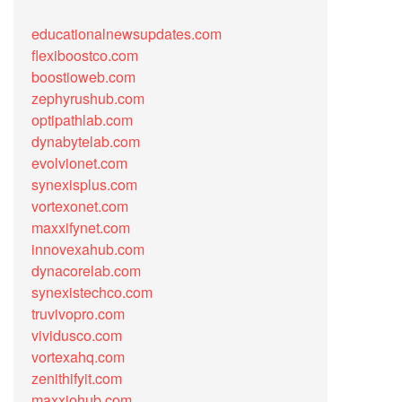
educationalnewsupdates.com
flexiboostco.com
boostioweb.com
zephyrushub.com
optipathlab.com
dynabytelab.com
evolvionet.com
synexisplus.com
vortexonet.com
maxxifynet.com
innovexahub.com
dynacorelab.com
synexistechco.com
truvivopro.com
vividusco.com
vortexahq.com
zenithifyit.com
maxxiohub.com