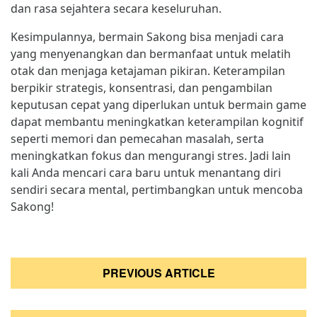
dan rasa sejahtera secara keseluruhan.
Kesimpulannya, bermain Sakong bisa menjadi cara
yang menyenangkan dan bermanfaat untuk melatih
otak dan menjaga ketajaman pikiran. Keterampilan
berpikir strategis, konsentrasi, dan pengambilan
keputusan cepat yang diperlukan untuk bermain game
dapat membantu meningkatkan keterampilan kognitif
seperti memori dan pemecahan masalah, serta
meningkatkan fokus dan mengurangi stres. Jadi lain
kali Anda mencari cara baru untuk menantang diri
sendiri secara mental, pertimbangkan untuk mencoba
Sakong!
Post
PREVIOUS ARTICLE
navigation