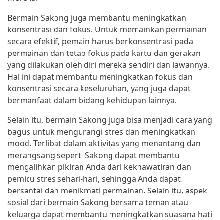
Bermain Sakong juga membantu meningkatkan
konsentrasi dan fokus. Untuk memainkan permainan
secara efektif, pemain harus berkonsentrasi pada
permainan dan tetap fokus pada kartu dan gerakan
yang dilakukan oleh diri mereka sendiri dan lawannya.
Hal ini dapat membantu meningkatkan fokus dan
konsentrasi secara keseluruhan, yang juga dapat
bermanfaat dalam bidang kehidupan lainnya.
Selain itu, bermain Sakong juga bisa menjadi cara yang
bagus untuk mengurangi stres dan meningkatkan
mood. Terlibat dalam aktivitas yang menantang dan
merangsang seperti Sakong dapat membantu
mengalihkan pikiran Anda dari kekhawatiran dan
pemicu stres sehari-hari, sehingga Anda dapat
bersantai dan menikmati permainan. Selain itu, aspek
sosial dari bermain Sakong bersama teman atau
keluarga dapat membantu meningkatkan suasana hati