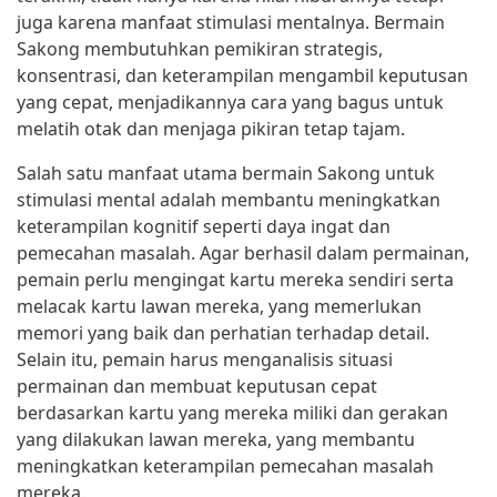
juga karena manfaat stimulasi mentalnya. Bermain
Sakong membutuhkan pemikiran strategis,
konsentrasi, dan keterampilan mengambil keputusan
yang cepat, menjadikannya cara yang bagus untuk
melatih otak dan menjaga pikiran tetap tajam.
Salah satu manfaat utama bermain Sakong untuk
stimulasi mental adalah membantu meningkatkan
keterampilan kognitif seperti daya ingat dan
pemecahan masalah. Agar berhasil dalam permainan,
pemain perlu mengingat kartu mereka sendiri serta
melacak kartu lawan mereka, yang memerlukan
memori yang baik dan perhatian terhadap detail.
Selain itu, pemain harus menganalisis situasi
permainan dan membuat keputusan cepat
berdasarkan kartu yang mereka miliki dan gerakan
yang dilakukan lawan mereka, yang membantu
meningkatkan keterampilan pemecahan masalah
mereka.