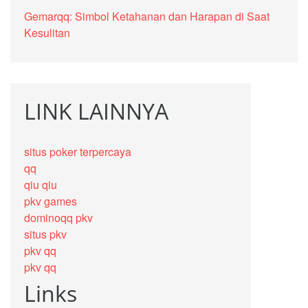
Gemarqq: Simbol Ketahanan dan Harapan di Saat
Kesulitan
LINK LAINNYA
situs poker terpercaya
qq
qiu qiu
pkv games
dominoqq pkv
situs pkv
pkv qq
pkv qq
Links