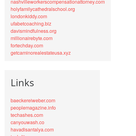
nashvilleworkerscompensationattorney.com
holyfamilycathedralschool.org
londonkiddy.com
ufabetcoaching.biz
davismindfulness.org
millionairebyte.com
fortechday.com
getcaminorealestateusa.xyz
Links
baeckereiweber.com
peoplemagazine.info
techashes.com
canyouwash.co
havadisantalya.com