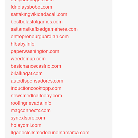
idnplaysbobet.com
sattakingvikidadacall.com
bestbolaslotgames.com
sattamatkafixedgamehere.com
entrepreneurguardian.com
hibaby.info
paperwashington.com
weedemup.com
bestchancecasino.com
bilalliaqat.com
autodispensadores.com
inductioncooktopp.com
newsmedicaltoday.com
roofingnevada.info
magconnectx.com
synexispro.com
holayomi.com
ligadeciclismodecundinamarca.com