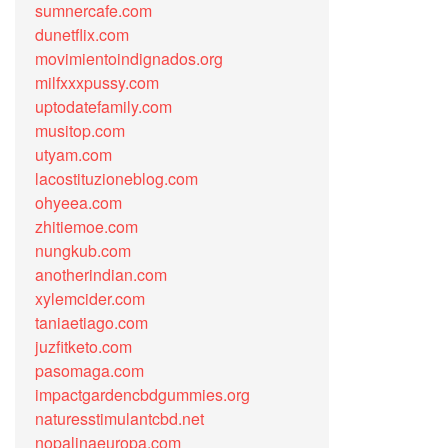
sumnercafe.com
dunetflix.com
movimientoindignados.org
milfxxxpussy.com
uptodatefamily.com
musitop.com
utyam.com
lacostituzioneblog.com
ohyeea.com
zhitiemoe.com
nungkub.com
anotherindian.com
xylemcider.com
taniaetiago.com
juzfitketo.com
pasomaga.com
impactgardencbdgummies.org
naturesstimulantcbd.net
nopalinaeuropa.com