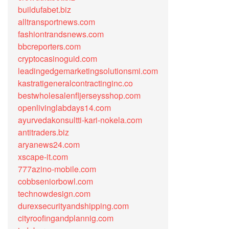
buildufabet.biz
alltransportnews.com
fashiontrandsnews.com
bbcreporters.com
cryptocasinoguid.com
leadingedgemarketingsolutionsmi.com
kastratigeneralcontractinginc.co
bestwholesalenfljerseysshop.com
openlivinglabdays14.com
ayurvedakonsultti-kari-nokela.com
antitraders.biz
aryanews24.com
xscape-it.com
777azino-mobile.com
cobbseniorbowl.com
technowdesign.com
durexsecurityandshipping.com
cityroofingandplannig.com