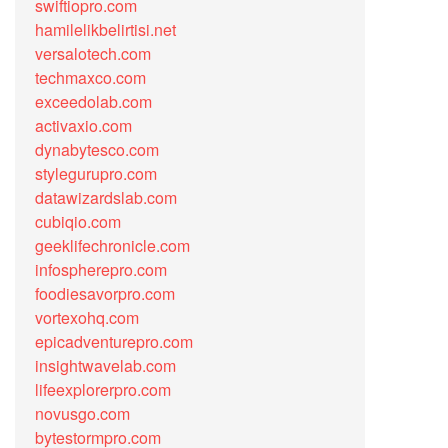
swiftiopro.com
hamilelikbelirtisi.net
versalotech.com
techmaxco.com
exceedolab.com
activaxio.com
dynabytesco.com
stylegurupro.com
datawizardslab.com
cubiqio.com
geeklifechronicle.com
infospherepro.com
foodiesavorpro.com
vortexohq.com
epicadventurepro.com
insightwavelab.com
lifeexplorerpro.com
novusgo.com
bytestormpro.com