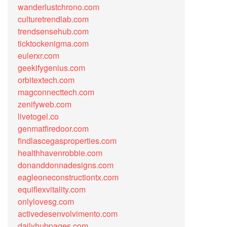
wanderlustchrono.com
culturetrendlab.com
trendsensehub.com
ticktockenigma.com
eulerxr.com
geekifygenius.com
orbitextech.com
magconnecttech.com
zenifyweb.com
livetogel.co
genmatfiredoor.com
findlascegasproperties.com
healthhavenrobbie.com
donanddonnadesigns.com
eagleoneconstructiontx.com
equiflexvitality.com
onlylovesg.com
activedesenvolvimento.com
dailyhubpages.com