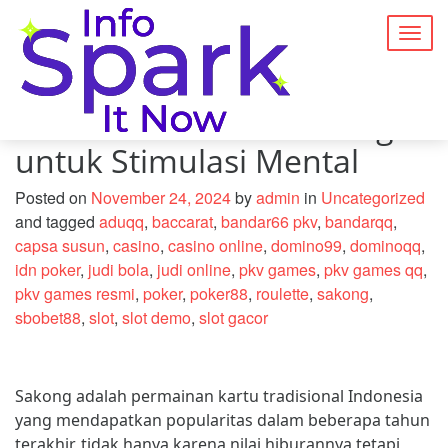
Togg
navig
Manfaat Bermain Sakong
untuk Stimulasi Mental
Posted on
November 24, 2024
by
admin
in
Uncategorized
and tagged
aduqq
,
baccarat
,
bandar66 pkv
,
bandarqq
,
capsa susun
,
casino
,
casino online
,
domino99
,
dominoqq
,
idn poker
,
judi bola
,
judi online
,
pkv games
,
pkv games qq
,
pkv games resmi
,
poker
,
poker88
,
roulette
,
sakong
,
sbobet88
,
slot
,
slot demo
,
slot gacor
Sakong adalah permainan kartu tradisional Indonesia
yang mendapatkan popularitas dalam beberapa tahun
terakhir, tidak hanya karena nilai hiburannya tetapi