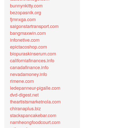
bunnynkitty.com
bezopasnik.org
fjmnxga.com
saigonstartransport.com
bangmaxwin.com
infonetive.com
epictacoshop.com
biopuraskinserum.com
californiafinances.info
canadafinance.info
nevadamoney.info
rimene.com
ledepanneur-pigalle.com
dvd-digest.net
theartistsmarketnola.com
chiranaplus.biz
stackspancakebar.com
namheongfoodcourt.com