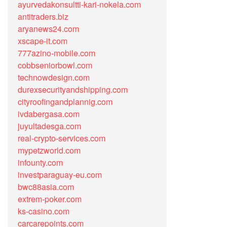
ayurvedakonsultti-kari-nokela.com
antitraders.biz
aryanews24.com
xscape-it.com
777azino-mobile.com
cobbseniorbowl.com
technowdesign.com
durexsecurityandshipping.com
cityroofingandplannig.com
ivdabergasa.com
juyultadesga.com
real-crypto-services.com
mypetzworld.com
infounty.com
investparaguay-eu.com
bwc88asia.com
extrem-poker.com
ks-casino.com
carcarepoints.com