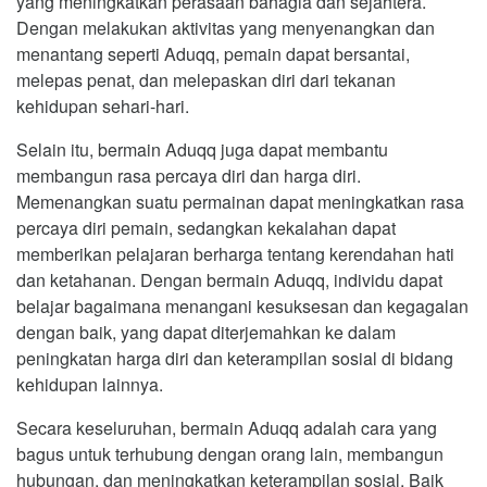
yang meningkatkan perasaan bahagia dan sejahtera.
Dengan melakukan aktivitas yang menyenangkan dan
menantang seperti Aduqq, pemain dapat bersantai,
melepas penat, dan melepaskan diri dari tekanan
kehidupan sehari-hari.
Selain itu, bermain Aduqq juga dapat membantu
membangun rasa percaya diri dan harga diri.
Memenangkan suatu permainan dapat meningkatkan rasa
percaya diri pemain, sedangkan kekalahan dapat
memberikan pelajaran berharga tentang kerendahan hati
dan ketahanan. Dengan bermain Aduqq, individu dapat
belajar bagaimana menangani kesuksesan dan kegagalan
dengan baik, yang dapat diterjemahkan ke dalam
peningkatan harga diri dan keterampilan sosial di bidang
kehidupan lainnya.
Secara keseluruhan, bermain Aduqq adalah cara yang
bagus untuk terhubung dengan orang lain, membangun
hubungan, dan meningkatkan keterampilan sosial. Baik