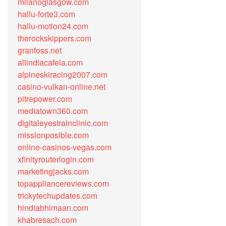
milanoglasgow.com
hallu-forte3.com
hallu-motion24.com
therockskippers.com
granfoss.net
allindiacafela.com
alpineskiracing2007.com
casino-vulkan-online.net
pitrepower.com
mediatown360.com
digitaleyestrainclinic.com
missionposible.com
online-casinos-vegas.com
xfinityrouterlogin.com
marketingjacks.com
topappliancereviews.com
trickytechupdates.com
hindiabhimaan.com
khabresach.com