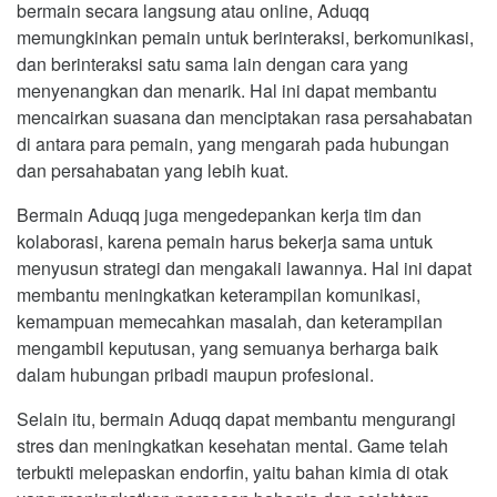
bermain secara langsung atau online, Aduqq
memungkinkan pemain untuk berinteraksi, berkomunikasi,
dan berinteraksi satu sama lain dengan cara yang
menyenangkan dan menarik. Hal ini dapat membantu
mencairkan suasana dan menciptakan rasa persahabatan
di antara para pemain, yang mengarah pada hubungan
dan persahabatan yang lebih kuat.
Bermain Aduqq juga mengedepankan kerja tim dan
kolaborasi, karena pemain harus bekerja sama untuk
menyusun strategi dan mengakali lawannya. Hal ini dapat
membantu meningkatkan keterampilan komunikasi,
kemampuan memecahkan masalah, dan keterampilan
mengambil keputusan, yang semuanya berharga baik
dalam hubungan pribadi maupun profesional.
Selain itu, bermain Aduqq dapat membantu mengurangi
stres dan meningkatkan kesehatan mental. Game telah
terbukti melepaskan endorfin, yaitu bahan kimia di otak