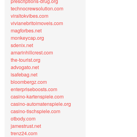
prescriptions-drug.org
technocrewsolution.com
viraltokvibes.com
vivianebritoimoveis.com
magforbes.net
monkeycap.org
sdenix.net
amarinhillcrest.com
the-tourist.org
advogato.net
isafebag.net
bloombergz.com
enterpriseboosts.com
casino-kartenspiele.com
casino-automatenspiele.org
casino-tischspiele.com
otbody.com
jamestrust.net
trenz24.com