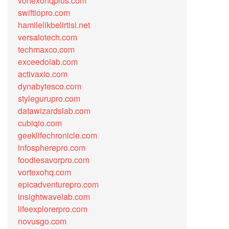
vortexohqplus.com
swiftiopro.com
hamilelikbelirtisi.net
versalotech.com
techmaxco.com
exceedolab.com
activaxio.com
dynabytesco.com
stylegurupro.com
datawizardslab.com
cubiqio.com
geeklifechronicle.com
infospherepro.com
foodiesavorpro.com
vortexohq.com
epicadventurepro.com
insightwavelab.com
lifeexplorerpro.com
novusgo.com