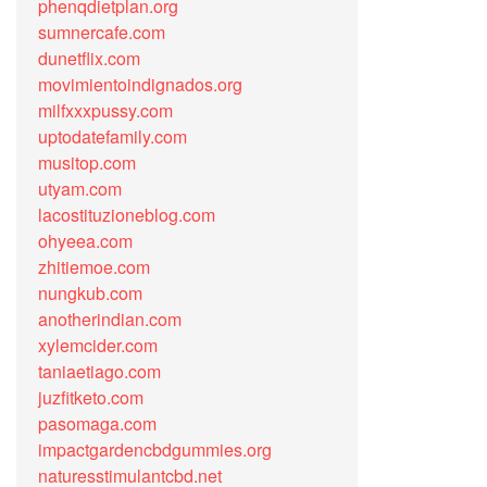
phenqdietplan.org
sumnercafe.com
dunetflix.com
movimientoindignados.org
milfxxxpussy.com
uptodatefamily.com
musitop.com
utyam.com
lacostituzioneblog.com
ohyeea.com
zhitiemoe.com
nungkub.com
anotherindian.com
xylemcider.com
taniaetiago.com
juzfitketo.com
pasomaga.com
impactgardencbdgummies.org
naturesstimulantcbd.net