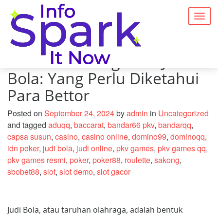
Togg
navig
Memahami Legalitas Judi
Bola: Yang Perlu Diketahui
Para Bettor
Posted on
September 24, 2024
by
admin
in
Uncategorized
and tagged
aduqq
,
baccarat
,
bandar66 pkv
,
bandarqq
,
capsa susun
,
casino
,
casino online
,
domino99
,
dominoqq
,
idn poker
,
judi bola
,
judi online
,
pkv games
,
pkv games qq
,
pkv games resmi
,
poker
,
poker88
,
roulette
,
sakong
,
sbobet88
,
slot
,
slot demo
,
slot gacor
Judi Bola, atau taruhan olahraga, adalah bentuk