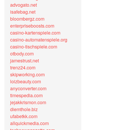
advogato.net
isafebag.net
bloombergz.com
enterpriseboosts.com
casino-kartenspiele.com
casino-automatenspiele.org
casino-tischspiele.com
otbody.com
jamestrust.net
trenz24.com
skipworking.com
loizbeauty.com
anyconverter.com
timespedia.com
jejakkrismon.com
diemthole.biz
ufabetkk.com
allquickmedia.com