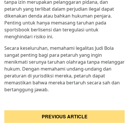
tanpa izin merupakan pelanggaran pidana, dan
petaruh yang terlibat dalam perjudian ilegal dapat
dikenakan denda atau bahkan hukuman penjara.
Penting untuk hanya memasang taruhan pada
sportsbook berlisensi dan teregulasi untuk
menghindari risiko ini.
Secara keseluruhan, memahami legalitas Judi Bola
sangat penting bagi para petaruh yang ingin
menikmati serunya taruhan olahraga tanpa melanggar
hukum. Dengan memahami undang-undang dan
peraturan di yurisdiksi mereka, petaruh dapat
memastikan bahwa mereka bertaruh secara sah dan
bertanggung jawab.
Post
PREVIOUS ARTICLE
navigation