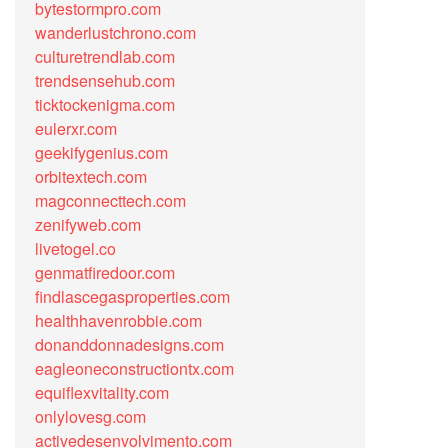
bytestormpro.com
wanderlustchrono.com
culturetrendlab.com
trendsensehub.com
ticktockenigma.com
eulerxr.com
geekifygenius.com
orbitextech.com
magconnecttech.com
zenifyweb.com
livetogel.co
genmatfiredoor.com
findlascegasproperties.com
healthhavenrobbie.com
donanddonnadesigns.com
eagleoneconstructiontx.com
equiflexvitality.com
onlylovesg.com
activedesenvolvimento.com