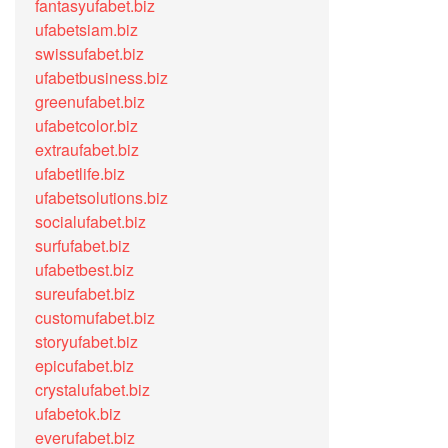
fantasyufabet.biz
ufabetsiam.biz
swissufabet.biz
ufabetbusiness.biz
greenufabet.biz
ufabetcolor.biz
extraufabet.biz
ufabetlife.biz
ufabetsolutions.biz
socialufabet.biz
surfufabet.biz
ufabetbest.biz
sureufabet.biz
customufabet.biz
storyufabet.biz
epicufabet.biz
crystalufabet.biz
ufabetok.biz
everufabet.biz