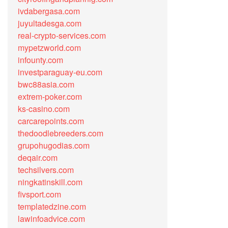
ivdabergasa.com
juyultadesga.com
real-crypto-services.com
mypetzworld.com
infounty.com
investparaguay-eu.com
bwc88asia.com
extrem-poker.com
ks-casino.com
carcarepoints.com
thedoodlebreeders.com
grupohugodias.com
deqair.com
techsilvers.com
ningkatinskill.com
fivsport.com
templatedzine.com
lawinfoadvice.com