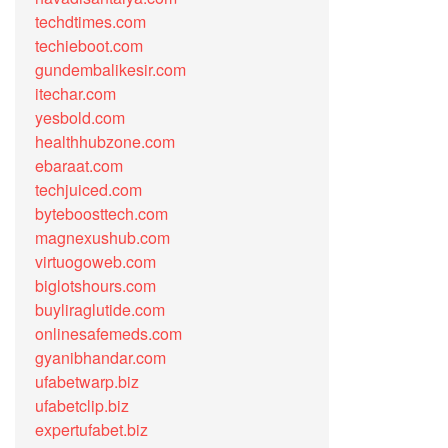
techdtimes.com
techieboot.com
gundembalikesir.com
itechar.com
yesbold.com
healthhubzone.com
ebaraat.com
techjuiced.com
byteboosttech.com
magnexushub.com
virtuogoweb.com
biglotshours.com
buyliraglutide.com
onlinesafemeds.com
gyanibhandar.com
ufabetwarp.biz
ufabetclip.biz
expertufabet.biz