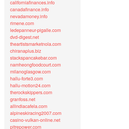
californiafinances.info
canadafinance.info
nevadamoney.info
rimene.com
ledepanneur-pigalle.com
dvd-digest.net
theartistsmarketnola.com
chiranaplus.biz
stackspancakebar.com
namheongfoodcourt.com
milanoglasgow.com
hallu-forte3.com
hallu-motion24.com
therockskippers.com
granfoss.net
allindiacafela.com
alpineskiracing2007.com
casino-vulkan-online.net
pitrepower.com