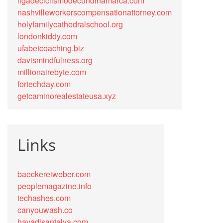
ligadeciclismodecundinamarca.com
nashvilleworkerscompensationattorney.com
holyfamilycathedralschool.org
londonkiddy.com
ufabetcoaching.biz
davismindfulness.org
millionairebyte.com
fortechday.com
getcaminorealestateusa.xyz
Links
baeckereiweber.com
peoplemagazine.info
techashes.com
canyouwash.co
havadisantalya.com