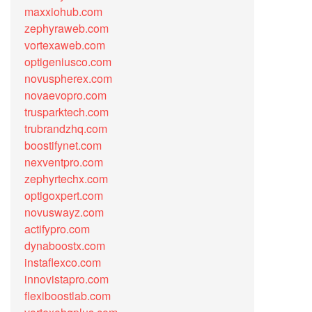
maxxiohub.com
zephyraweb.com
vortexaweb.com
optigeniusco.com
novuspherex.com
novaevopro.com
trusparktech.com
trubrandzhq.com
boostifynet.com
nexventpro.com
zephyrtechx.com
optigoxpert.com
novuswayz.com
actifypro.com
dynaboostx.com
instaflexco.com
innovistapro.com
flexiboostlab.com