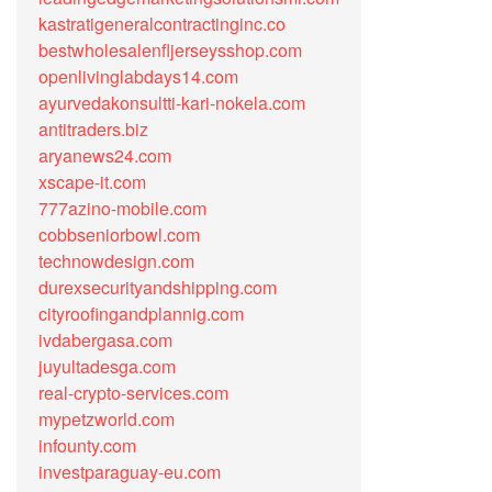
kastratigeneralcontractinginc.co
bestwholesalenfljerseysshop.com
openlivinglabdays14.com
ayurvedakonsultti-kari-nokela.com
antitraders.biz
aryanews24.com
xscape-it.com
777azino-mobile.com
cobbseniorbowl.com
technowdesign.com
durexsecurityandshipping.com
cityroofingandplannig.com
ivdabergasa.com
juyultadesga.com
real-crypto-services.com
mypetzworld.com
infounty.com
investparaguay-eu.com