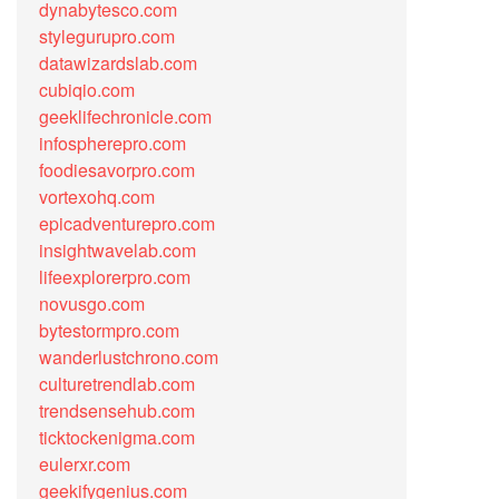
dynabytesco.com
stylegurupro.com
datawizardslab.com
cubiqio.com
geeklifechronicle.com
infospherepro.com
foodiesavorpro.com
vortexohq.com
epicadventurepro.com
insightwavelab.com
lifeexplorerpro.com
novusgo.com
bytestormpro.com
wanderlustchrono.com
culturetrendlab.com
trendsensehub.com
ticktockenigma.com
eulerxr.com
geekifygenius.com