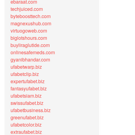
ebaraat.com
techjuiced.com
byteboosttech.com
magnexushub.com
virtuogoweb.com
biglotshours.com
buyliraglutide.com
onlinesafemeds.com
gyanibhandar.com
ufabetwarp.biz
ufabetclip.biz
expertufabet.biz
fantasyufabet.biz
ufabetsiam.biz
swissufabet.biz
ufabetbusiness.biz
greenufabet.biz
ufabetcolor.biz
extraufabet.biz