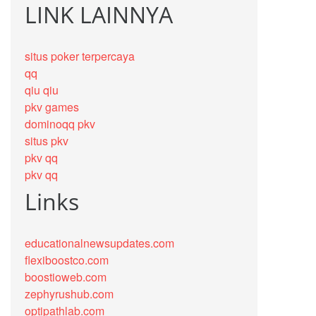
LINK LAINNYA
situs poker terpercaya
qq
qiu qiu
pkv games
dominoqq pkv
situs pkv
pkv qq
pkv qq
Links
educationalnewsupdates.com
flexiboostco.com
boostioweb.com
zephyrushub.com
optipathlab.com