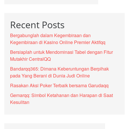
Recent Posts
Bergabunglah dalam Kegembiraan dan
Kegembiraan di Kasino Online Premier Aktifqq
Bersiaplah untuk Mendominasi Tabel dengan Fitur
Mutakhir CentralQQ
Bandarqq365: Dimana Keberuntungan Berpihak
pada Yang Berani di Dunia Judi Online
Rasakan Aksi Poker Terbaik bersama Garudaqq
Gemarqq: Simbol Ketahanan dan Harapan di Saat
Kesulitan