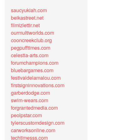
saucyukiah.com
beikastreet.net
filmizlettir.net
ourmultiworlds.com
cooncreekclub.org
pegpufftimes.com
celestia-arts.com
forumchampions.com
bluebargames.com
festivaldelamalou.com
firstsigninnovations.com
garberdodge.com
swim-wears.com
forgrantedmedia.com
peolpstar.com
tylerscustomdesign.com
carworksonline.com
techtimesss.com