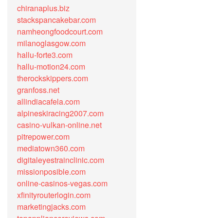
chiranaplus.biz
stackspancakebar.com
namheongfoodcourt.com
milanoglasgow.com
hallu-forte3.com
hallu-motion24.com
therockskippers.com
granfoss.net
allindiacafela.com
alpineskiracing2007.com
casino-vulkan-online.net
pitrepower.com
mediatown360.com
digitaleyestrainclinic.com
missionposible.com
online-casinos-vegas.com
xfinityrouterlogin.com
marketingjacks.com