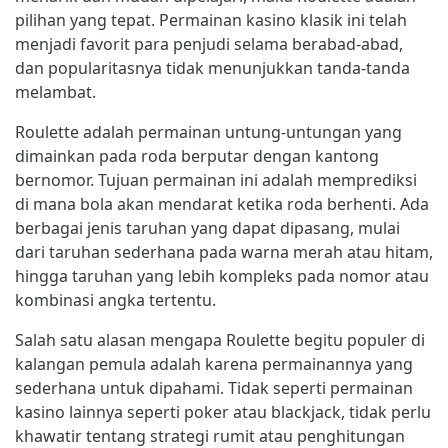
pilihan yang tepat. Permainan kasino klasik ini telah
menjadi favorit para penjudi selama berabad-abad,
dan popularitasnya tidak menunjukkan tanda-tanda
melambat.
Roulette adalah permainan untung-untungan yang
dimainkan pada roda berputar dengan kantong
bernomor. Tujuan permainan ini adalah memprediksi
di mana bola akan mendarat ketika roda berhenti. Ada
berbagai jenis taruhan yang dapat dipasang, mulai
dari taruhan sederhana pada warna merah atau hitam,
hingga taruhan yang lebih kompleks pada nomor atau
kombinasi angka tertentu.
Salah satu alasan mengapa Roulette begitu populer di
kalangan pemula adalah karena permainannya yang
sederhana untuk dipahami. Tidak seperti permainan
kasino lainnya seperti poker atau blackjack, tidak perlu
khawatir tentang strategi rumit atau penghitungan