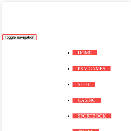
Skip
to
content
Capsa Susun: Permainan yang
sempurna untuk penggemar poker
Toggle navigation
dan rummy
HOME
Posted on
February 11, 2025
by
admin
in
Uncategorized
and tagged
aduqq
,
baccarat
,
bandar66 pkv
,
bandarqq
,
capsa susun
,
casino
,
PKV GAMES
casino online
,
domino99
,
dominoqq
,
idn poker
,
judi bola
,
judi
online
,
pkv games
,
pkv games qq
,
pkv games resmi
,
poker
,
poker88
,
roulette
,
sakong
,
sbobet88
,
slot
,
slot demo
,
slot gacor
SLOT
CASINO
Capsa Susun, juga dikenal sebagai Chinese Poker, adalah
permainan kartu populer yang telah mendapatkan
popularitas dalam beberapa tahun terakhir.
SPORTBOOK
Menggabungkan elemen poker dan rummy, Capsa
Susun menawarkan pengalaman bermain yang unik dan