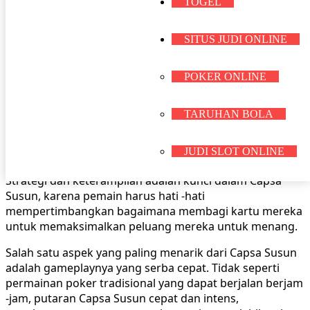
TOGEL
menarik yang sempurna untuk penggemar kedua game.
Tujuan Capsa Susun adalah untuk mengatur 13 kartu
SITUS JUDI ONLINE
Anda menjadi tiga tangan yang berbeda: tangan depan
dengan tiga kartu, tangan tengah dengan lima kartu,
dan tangan belakang dengan lima kartu. Tangan
POKER ONLINE
peringkat menurut peringkat tangan poker tradisional,
dengan tangan belakang menjadi yang terkuat dan
TARUHAN BOLA
tangan depan menjadi yang terlemah.
Pemain bergiliran untuk menempatkan kartu mereka di
JUDI SLOT ONLINE
tiga tangan, mencoba menciptakan kombinasi terkuat.
Strategi dan keterampilan adalah kunci dalam Capsa
Susun, karena pemain harus hati -hati
mempertimbangkan bagaimana membagi kartu mereka
untuk memaksimalkan peluang mereka untuk menang.
Salah satu aspek yang paling menarik dari Capsa Susun
adalah gameplaynya yang serba cepat. Tidak seperti
permainan poker tradisional yang dapat berjalan berjam
-jam, putaran Capsa Susun cepat dan intens,